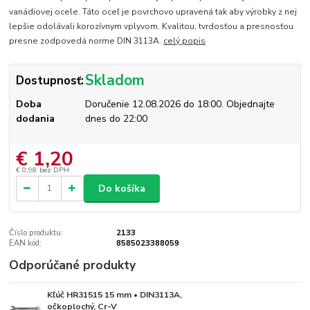
vanádiovej ocele. Táto oceľ je povrchovo upravená tak aby výrobky z nej
lepšie odolávali korozívnym vplyvom. Kvalitou, tvrdosťou a presnosťou
presne zodpovedá norme DIN 3113A.
celý popis
Skladom
Dostupnosť:
Doba
Doručenie 12.08.2026 do 18:00. Objednajte
dodania
dnes do 22:00
€ 1,20
€ 0,98
bez DPH
Do košíka
Číslo produktu:
2133
EAN kód:
8585023388059
Odporúčané produkty
Kľúč HR31515 15 mm • DIN3113A,
Skladom
očkoplochý, Cr-V