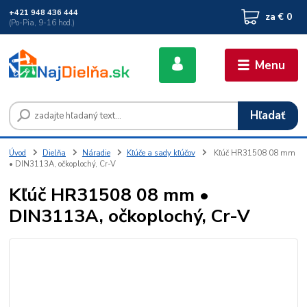
+421 948 436 444
za
€ 0
(Po-Pia, 9-16 hod.)
Menu
Hľadať
Úvod
Dielňa
Náradie
Kľúče a sady kľúčov
Kľúč HR31508 08 mm
• DIN3113A, očkoplochý, Cr-V
Kľúč HR31508 08 mm •
DIN3113A, očkoplochý, Cr-V