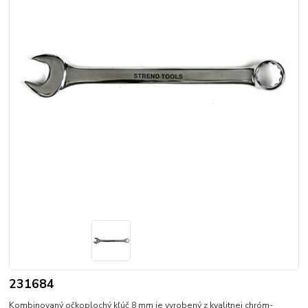
231684
Kombinovaný očkoplochý kľúč 8 mm je vyrobený z kvalitnej chróm-