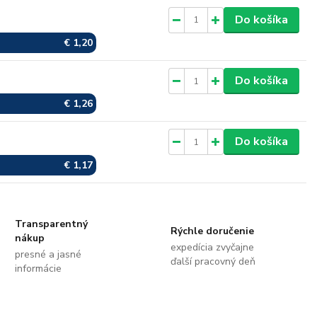
Skladom
Do košíka
€ 1,20
Skladom
Do košíka
€ 1,26
Skladom
Do košíka
€ 1,17
Transparentný
Rýchle doručenie
nákup
expedícia zvyčajne
presné a jasné
ďalší pracovný deň
informácie