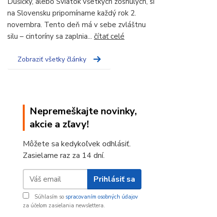
Dušičky, alebo Sviatok všetkých zosnulých, si
na Slovensku pripomíname každý rok 2.
novembra. Tento deň má v sebe zvláštnu
silu – cintoríny sa zaplnia...
čítať celé
Zobraziť všetky články
Nepremeškajte novinky,
akcie a zľavy!
Môžete sa kedykoľvek odhlásiť.
Zasielame raz za 14 dní.
Prihlásiť sa
Súhlasím so
spracovaním osobných údajov
za účelom zasielania newslettera.