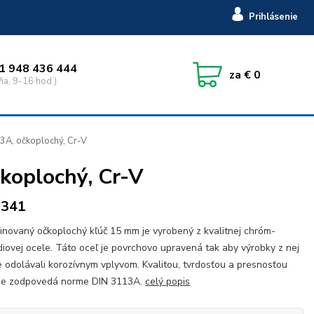
Prihlásenie
1 948 436 444
za
€ 0
ia, 9-16 hod.)
A, očkoplochý, Cr-V
oplochý, Cr-V
1341
novaný očkoplochý kľúč 15 mm je vyrobený z kvalitnej chróm-
iovej ocele. Táto oceľ je povrchovo upravená tak aby výrobky z nej
e odolávali korozívnym vplyvom. Kvalitou, tvrdosťou a presnosťou
ne zodpovedá norme DIN 3113A.
celý popis