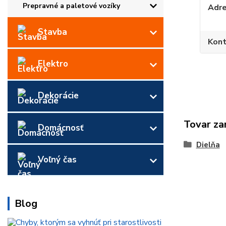
Prepravné a paletové vozíky
Adr
Stavba
Kont
Elektro
Dekorácie
Tovar za
Domácnosť
Dielňa
Voľný čas
Blog