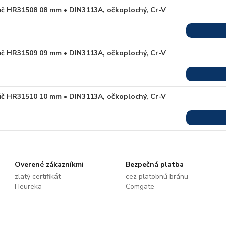
úč HR31508 08 mm • DIN3113A, očkoplochý, Cr-V
úč HR31509 09 mm • DIN3113A, očkoplochý, Cr-V
úč HR31510 10 mm • DIN3113A, očkoplochý, Cr-V
Overené zákazníkmi
Bezpečná platba
zlatý certifikát
cez platobnú bránu
Heureka
Comgate