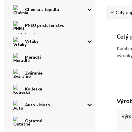
Chémia a lepidlá
Celý po
PNEU prislušenstvo
Celý 
Vrtáky
Kombino
výrobky
Meradlá
Zváranie
Kolieska
Výro
Auto - Moto
Výro
Ostatné