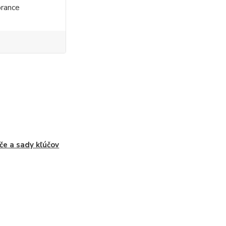
rance
če a sady kľúčov