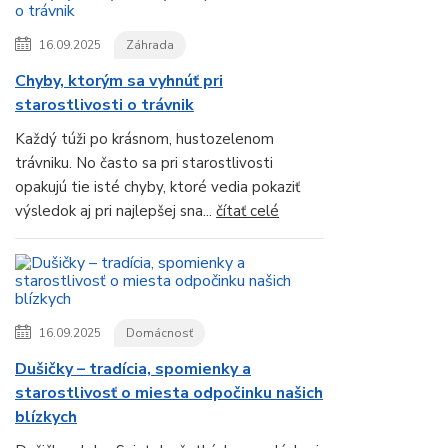
16.09.2025
Záhrada
Chyby, ktorým sa vyhnúť pri
starostlivosti o trávnik
Každý túži po krásnom, hustozelenom
trávniku. No často sa pri starostlivosti
opakujú tie isté chyby, ktoré vedia pokaziť
výsledok aj pri najlepšej sna...
čítať celé
16.09.2025
Domácnosť
Dušičky – tradícia, spomienky a
starostlivosť o miesta odpočinku našich
blízkych