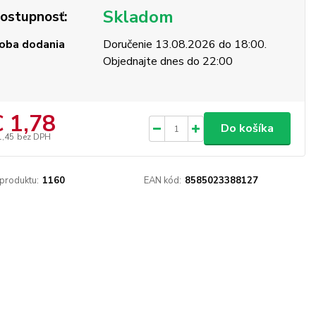
Skladom
ostupnosť:
oba dodania
Doručenie 13.08.2026 do 18:00.
Objednajte dnes do 22:00
€ 1,78
Do košíka
1,45
bez DPH
 produktu:
1160
EAN kód:
8585023388127