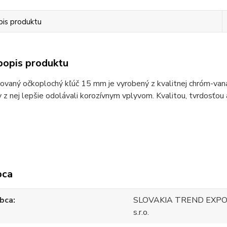
pis produktu
popis produktu
vaný očkoplochý kľúč 15 mm je vyrobený z kvalitnej chróm-vaná
 z nej lepšie odolávali korozívnym vplyvom. Kvalitou, tvrdos
bca
bca
SLOVAKIA TREND EXPO
s.r.o.