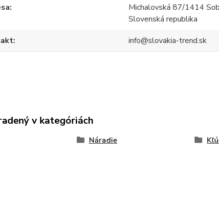
esa
Michalovská 87/1414 Sob
Slovenská republika
akt
info@slovakia-trend.sk
radený v kategóriách
Náradie
Kľú