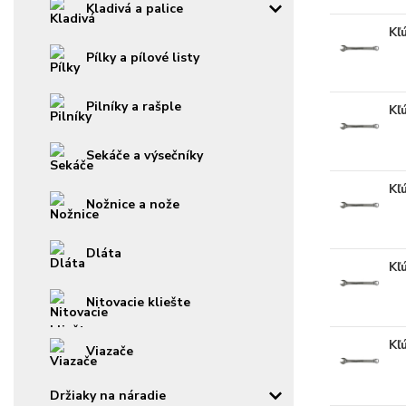
Kladivá a palice
Kľ
Pílky a pílové listy
Pilníky a rašple
Kľ
Sekáče a výsečníky
Kľ
Nožnice a nože
Dláta
Kľ
Nitovacie kliešte
Kľ
Viazače
Držiaky na náradie