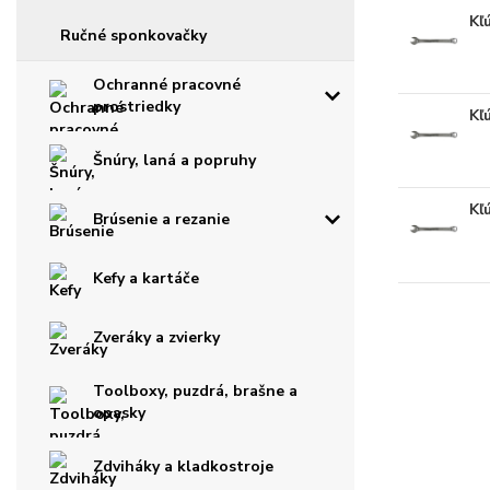
Kľ
Ručné sponkovačky
Ochranné pracovné
prostriedky
Kľ
Šnúry, laná a popruhy
Kľ
Brúsenie a rezanie
Kefy a kartáče
Zveráky a zvierky
Toolboxy, puzdrá, brašne a
opasky
Zdviháky a kladkostroje