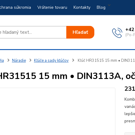
chrana súkromia
Vrátenie tovaru
Kontakty
Blog
+42
Hľadať
(Po-P
ňa
Náradie
Kľúče a sady kľúčov
Kľúč HR31515 15 mm • DIN3113
HR31515 15 mm • DIN3113A, očk
23
Kombi
vanád
lepši
pres