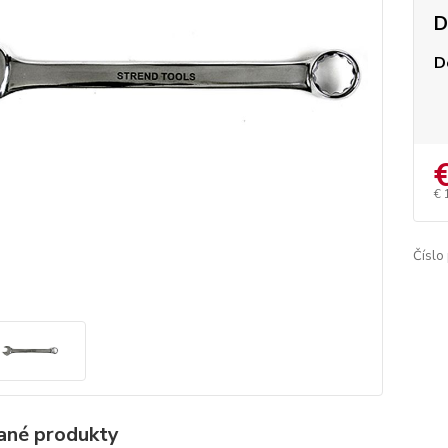
D
D
€ 
Číslo
ané produkty