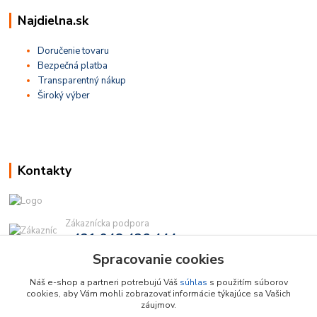
Najdielna.sk
Doručenie tovaru
Bezpečná platba
Transparentný nákup
Široký výber
Kontakty
Zákaznícka podpora
+421 948 436 444
(Po-Pia, 9-16 hod.)
Spracovanie cookies
info@najdielna.sk
Náš e-shop a partneri potrebujú Váš
súhlas
s použitím súborov
cookies, aby Vám mohli zobrazovať informácie týkajúce sa Vašich
záujmov.