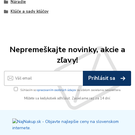
Náradie
Kľúče a sady kľúčov
Nepremeškajte novinky, akcie a
zľavy!
Prihlásiť sa
Súhlasím so
spracovaním osobných údajov
za účelom zasielania newslettera.
Môžete sa kedykoľvek odhlásiť. Zasielame raz za 14 dní.