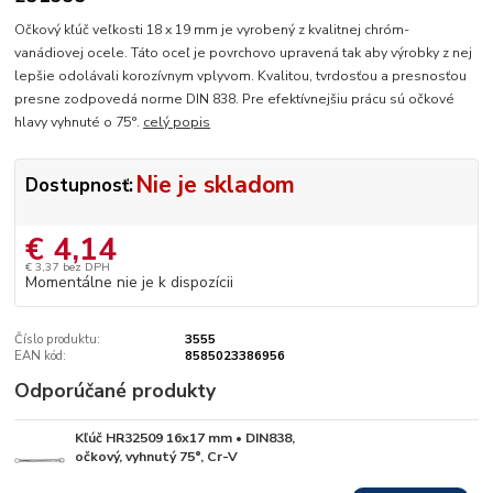
Očkový kľúč veľkosti 18 x 19 mm je vyrobený z kvalitnej chróm-
vanádiovej ocele. Táto oceľ je povrchovo upravená tak aby výrobky z nej
lepšie odolávali korozívnym vplyvom. Kvalitou, tvrdosťou a presnosťou
presne zodpovedá norme DIN 838. Pre efektívnejšiu prácu sú očkové
hlavy vyhnuté o 75°.
celý popis
Nie je skladom
Dostupnosť:
€ 4,14
€ 3,37
bez DPH
Momentálne nie je k dispozícii
Číslo produktu:
3555
EAN kód:
8585023386956
Odporúčané produkty
Kľúč HR32509 16x17 mm • DIN838,
Skladom
očkový, vyhnutý 75°, Cr-V