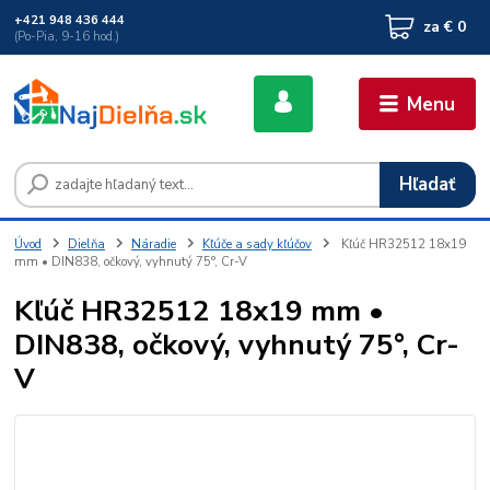
+421 948 436 444
za
€ 0
(Po-Pia, 9-16 hod.)
Menu
Hľadať
Úvod
Dielňa
Náradie
Kľúče a sady kľúčov
Kľúč HR32512 18x19
mm • DIN838, očkový, vyhnutý 75°, Cr-V
Kľúč HR32512 18x19 mm •
DIN838, očkový, vyhnutý 75°, Cr-
V