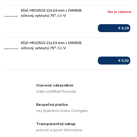
Kľúč HR32516 22x24 mm • DIN838,
Nie je skladom
očkový, vyhnutý 75°, Cr-V
€ 6,28
Kľúč HR32515 21x23 mm • DIN838,
Skladom
očkový, vyhnutý 75°, Cr-V
€ 5,02
Overené zákazníkmi
zlatý certifikát Heureka
Bezpečná platba
cez platobnú bránu Comgate
Transparentný nákup
presné a jasné informácie