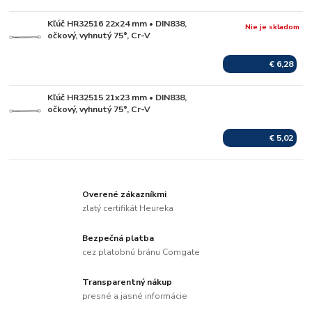
Kľúč HR32516 22x24 mm • DIN838,
Nie je skladom
očkový, vyhnutý 75°, Cr-V
€ 6,28
Kľúč HR32515 21x23 mm • DIN838,
Skladom
očkový, vyhnutý 75°, Cr-V
€ 5,02
Overené zákazníkmi
zlatý certifikát Heureka
Bezpečná platba
cez platobnú bránu Comgate
Transparentný nákup
presné a jasné informácie