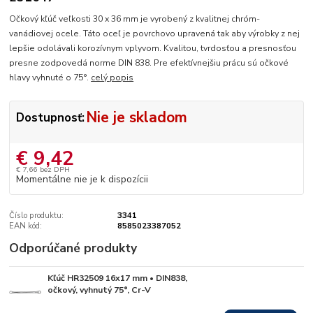
Očkový kľúč veľkosti 30 x 36 mm je vyrobený z kvalitnej chróm-
vanádiovej ocele. Táto oceľ je povrchovo upravená tak aby výrobky z nej
lepšie odolávali korozívnym vplyvom. Kvalitou, tvrdosťou a presnosťou
presne zodpovedá norme DIN 838. Pre efektívnejšiu prácu sú očkové
hlavy vyhnuté o 75°.
celý popis
Nie je skladom
Dostupnosť:
€ 9,42
€ 7,66
bez DPH
Momentálne nie je k dispozícii
Číslo produktu:
3341
EAN kód:
8585023387052
Odporúčané produkty
Kľúč HR32509 16x17 mm • DIN838,
Skladom
očkový, vyhnutý 75°, Cr-V