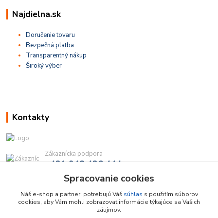
Najdielna.sk
Doručenie tovaru
Bezpečná platba
Transparentný nákup
Široký výber
Kontakty
Zákaznícka podpora
+421 948 436 444
(Po-Pia, 9-16 hod.)
Spracovanie cookies
info@najdielna.sk
Náš e-shop a partneri potrebujú Váš
súhlas
s použitím súborov
cookies, aby Vám mohli zobrazovať informácie týkajúce sa Vašich
záujmov.