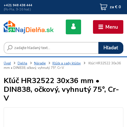
+421 948 436 444
za
€ 0
(Po-Pia, 9-16 hod.)
Menu
Hľadať
Úvod
Dielňa
Náradie
Kľúče a sady kľúčov
Kľúč HR32522 30x36
mm • DIN838, očkový, vyhnutý 75°, Cr-V
Kľúč HR32522 30x36 mm •
DIN838, očkový, vyhnutý 75°, Cr-
V