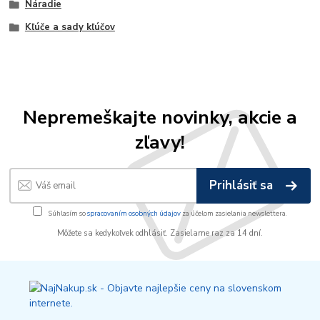
Náradie
Kľúče a sady kľúčov
Nepremeškajte novinky, akcie a
zľavy!
Prihlásiť sa
Súhlasím so
spracovaním osobných údajov
za účelom zasielania newslettera.
Môžete sa kedykoľvek odhlásiť. Zasielame raz za 14 dní.