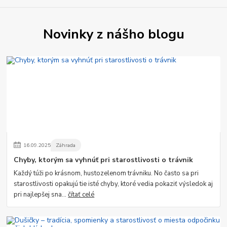
Novinky z nášho blogu
16
.
09
.
2025
Záhrada
Chyby, ktorým sa vyhnúť pri starostlivosti o trávnik
Každý túži po krásnom, hustozelenom trávniku. No často sa pri
starostlivosti opakujú tie isté chyby, ktoré vedia pokaziť výsledok aj
pri najlepšej sna...
čítať celé