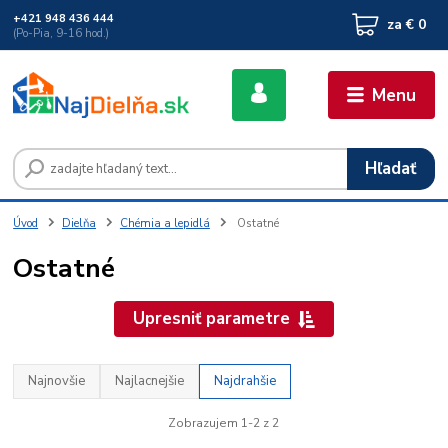
+421 948 436 444
za
€ 0
(Po-Pia, 9-16 hod.)
Menu
Hľadať
Úvod
Dielňa
Chémia a lepidlá
Ostatné
Ostatné
Upresniť parametre
Najnovšie
Najlacnejšie
Najdrahšie
Zobrazujem 1-2 z 2