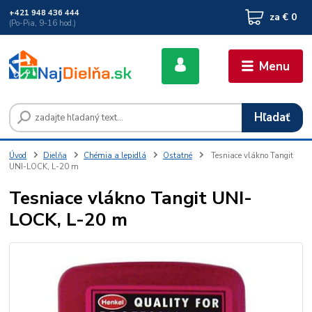
+421 948 436 444
za
€ 0
(Po-Pia, 9-16 hod.)
Menu
Hľadať
Úvod
Dielňa
Chémia a lepidlá
Ostatné
Tesniace vlákno Tangit
UNI-LOCK, L-20 m
Tesniace vlákno Tangit UNI-
LOCK, L-20 m