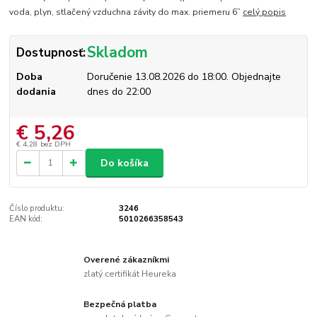
voda, plyn, stlačený vzduchna závity do max. priemeru 6”
celý popis
Skladom
Dostupnosť:
Doba
Doručenie 13.08.2026 do 18:00. Objednajte
dodania
dnes do 22:00
€ 5,26
€ 4,28
bez DPH
Do košíka
Číslo produktu:
3246
EAN kód:
5010266358543
Overené zákazníkmi
zlatý certifikát Heureka
Bezpečná platba