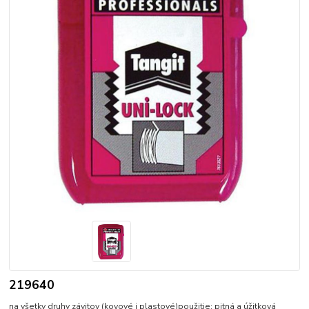
219640
na všetky druhy závitov (kovové i plastové)použitie: pitná a úžitková