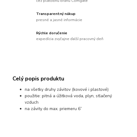
cez platobnú bránu Comgate
Transparentný nákup
presné a jasné informácie
Rýchle doručenie
expedícia zvyčajne ďalší pracovný deň
Celý popis produktu
na všetky druhy závitov (kovové i plastové)
použitie: pitná a úžitková voda, plyn, stlačený
vzduch
na závity do max. priemeru 6”