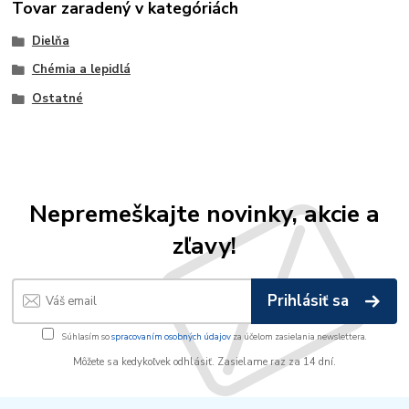
Tovar zaradený v kategóriách
Dielňa
Chémia a lepidlá
Ostatné
Nepremeškajte novinky, akcie a
zľavy!
Prihlásiť sa
Súhlasím so
spracovaním osobných údajov
za účelom zasielania newslettera.
Môžete sa kedykoľvek odhlásiť. Zasielame raz za 14 dní.