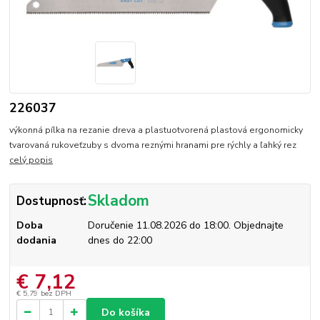
226037
výkonná pílka na rezanie dreva a plastuotvorená plastová ergonomicky
tvarovaná rukoveťzuby s dvoma reznými hranami pre rýchly a ľahký rez
celý popis
Skladom
Dostupnosť:
Doba
Doručenie 11.08.2026 do 18:00. Objednajte
dodania
dnes do 22:00
€ 7,12
€ 5,79
bez DPH
Do košíka