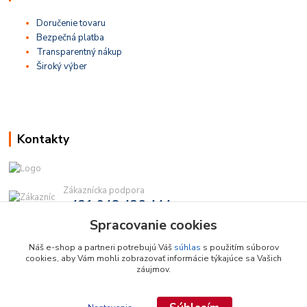
Doručenie tovaru
Bezpečná platba
Transparentný nákup
Široký výber
Kontakty
Zákaznícka podpora
+421 948 436 444
(Po-Pia, 9-16 hod.)
Spracovanie cookies
info@najdielna.sk
Náš e-shop a partneri potrebujú Váš
súhlas
s použitím súborov
cookies, aby Vám mohli zobrazovať informácie týkajúce sa Vašich
záujmov.