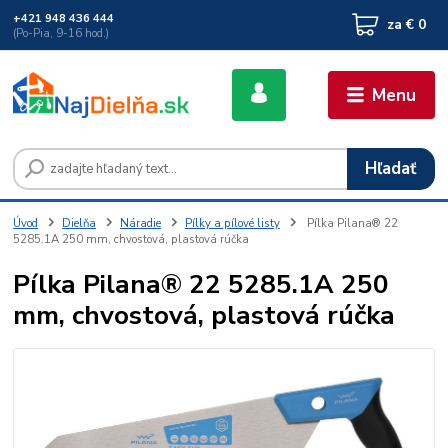
+421 948 436 444
za
€ 0
(Po-Pia, 9-16 hod.)
Menu
Hľadať
Úvod
Dielňa
Náradie
Pílky a pílové listy
Pílka Pilana® 22
5285.1A 250 mm, chvostová, plastová rúčka
Pílka Pilana® 22 5285.1A 250
mm, chvostová, plastová rúčka