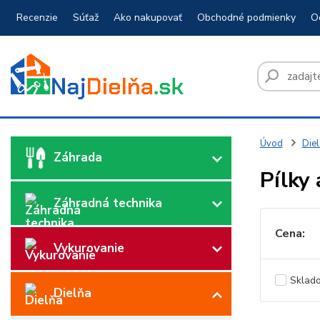
Recenzie
Súťaž
Ako nakupovať
Obchodné podmienky
O
Úvod
Diel
Záhrada
Pílky 
Záhradná technika
Cena:
Vykurovanie
Sklad
Dielňa