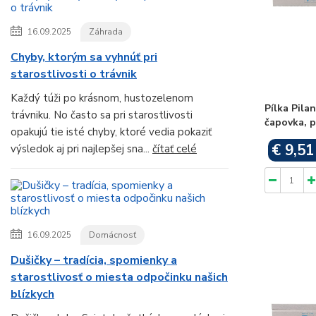
16.09.2025
Záhrada
Chyby, ktorým sa vyhnúť pri
starostlivosti o trávnik
Každý túži po krásnom, hustozelenom
Pílka Pila
trávniku. No často sa pri starostlivosti
čapovka, p
opakujú tie isté chyby, ktoré vedia pokaziť
€ 9,51
výsledok aj pri najlepšej sna...
čítať celé
16.09.2025
Domácnosť
Dušičky – tradícia, spomienky a
starostlivosť o miesta odpočinku našich
blízkych