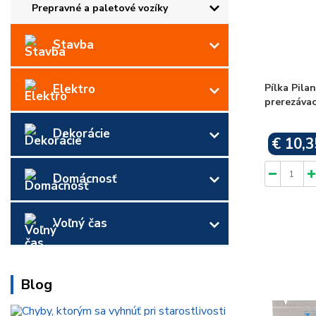
Prepravné a paletové vozíky
Stavba
Pílka Pila
Elektro
prerezávac
Dekorácie
€ 10,3
Domácnosť
Voľný čas
Blog