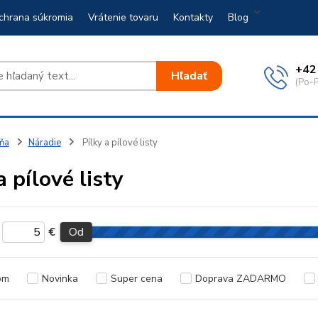
chrana súkromia
Vrátenie tovaru
Kontakty
Blog
+42
Hľadať
(Po-P
ňa
Náradie
Pílky a pílové listy
a pílové listy
€
Od
om
Novinka
Super cena
Doprava ZADARMO