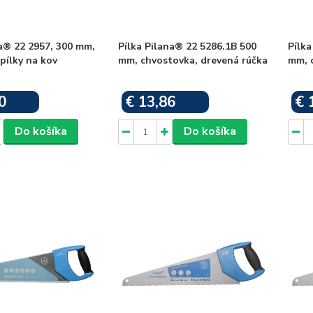
a® 22 2957, 300 mm,
Pílka Pilana® 22 5286.1B 500
Pílka
 pílky na kov
mm, chvostovka, drevená rúčka
mm, 
0
€ 13,86
€ 
Skladom
Skladom
Do košíka
Do košíka