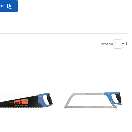
re
strana
z 1