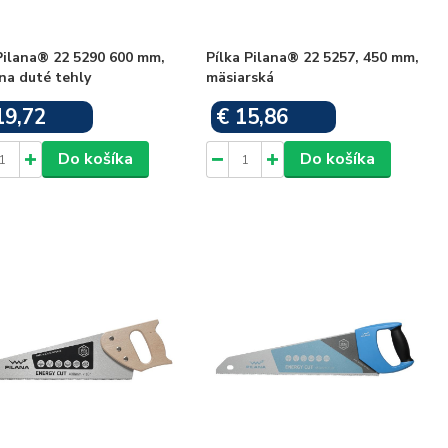
Pilana® 22 5290 600 mm,
Pílka Pilana® 22 5257, 450 mm,
na duté tehly
mäsiarská
19,72
€ 15,86
Skladom
Skladom
Do košíka
Do košíka