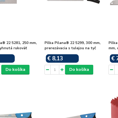
na® 22 5281, 250 mm,
Pílka Pilana® 22 5299, 300 mm,
Pílka
yhnutá rukoväť
prerezávacia s tulejou na tyč
mm, 
€ 8,13
€ 
Skladom
Skladom
Do košíka
Do košíka