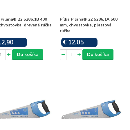
 Pilana® 22 5286.1B 400
Pílka Pilana® 22 5286.1A 500
chvostovka, drevená rúčka
mm, chvostovka, plastová
rúčka
12,90
€ 12,05
Skladom
Skladom
Do košíka
Do košíka