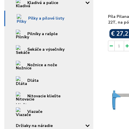
Kladivá a palice
Píla Pilan
Pílky a pílové listy
22T, na pó
€ 27,2
Pilníky a rašple
Sekáče a výsečníky
Nožnice a nože
Dláta
Nitovacie kliešte
Viazače
Držiaky na náradie