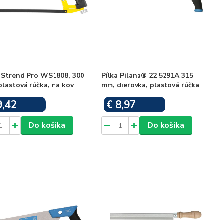
a Strend Pro WS1808, 300
Pílka Pilana® 22 5291A 315
lastová rúčka, na kov
mm, dierovka, plastová rúčka
9,42
€ 8,97
Skladom
Skladom
Do košíka
Do košíka