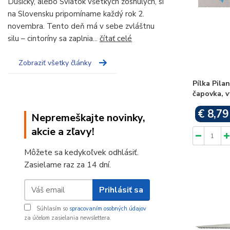
Dušičky, alebo Sviatok všetkých zosnulých, si
na Slovensku pripomíname každý rok 2.
novembra. Tento deň má v sebe zvláštnu
silu – cintoríny sa zaplnia...
čítať celé
Zobraziť všetky články
Pílka Pila
čapovka, v
€ 8,79
Nepremeškajte novinky,
akcie a zľavy!
Môžete sa kedykoľvek odhlásiť.
Zasielame raz za 14 dní.
Prihlásiť sa
Súhlasím so
spracovaním osobných údajov
za účelom zasielania newslettera.