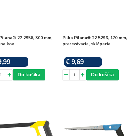
Pilana® 22 2956, 300 mm,
Pílka Pilana® 22 5296, 170 mm,
 na kov
prerezávacia, sklápacia
9,99
€ 9,69
Skladom
Skladom
Do košíka
Do košíka