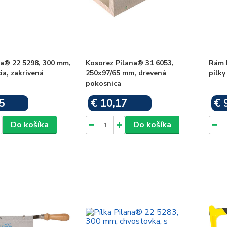
na® 22 5298, 300 mm,
Kosorez Pilana® 31 6053,
Rám 
ia, zakrivená
250x97/65 mm, drevená
pílky
pokosnica
5
€ 10,17
€ 
Skladom
Skladom
Do košíka
Do košíka