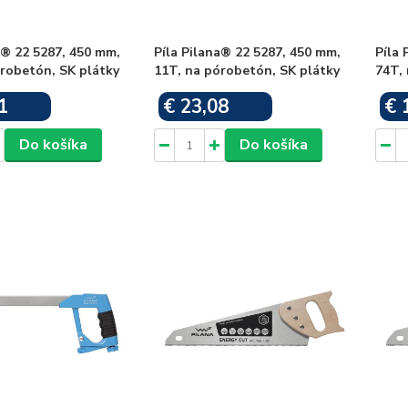
a® 22 5287, 450 mm,
Píla Pilana® 22 5287, 450 mm,
Píla 
robetón, SK plátky
11T, na pórobetón, SK plátky
74T, 
1
€ 23,08
€ 
Skladom
Skladom
Do košíka
Do košíka