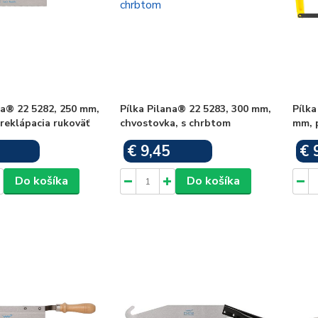
na® 22 5282, 250 mm,
Pílka Pilana® 22 5283, 300 mm,
Pílk
reklápacia rukoväť
chvostovka, s chrbtom
mm, p
€ 9,45
€ 
Skladom
Skladom
Do košíka
Do košíka