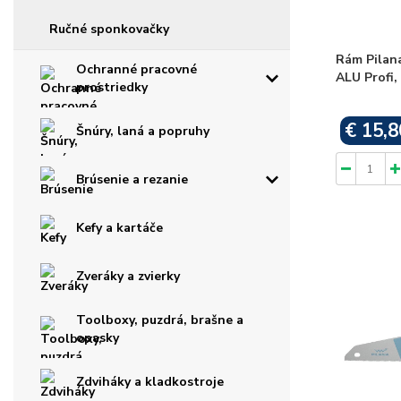
Ručné sponkovačky
Rám Pilan
Ochranné pracovné
ALU Profi,
prostriedky
€ 15,8
Šnúry, laná a popruhy
Brúsenie a rezanie
Kefy a kartáče
Zveráky a zvierky
Toolboxy, puzdrá, brašne a
opasky
Zdviháky a kladkostroje