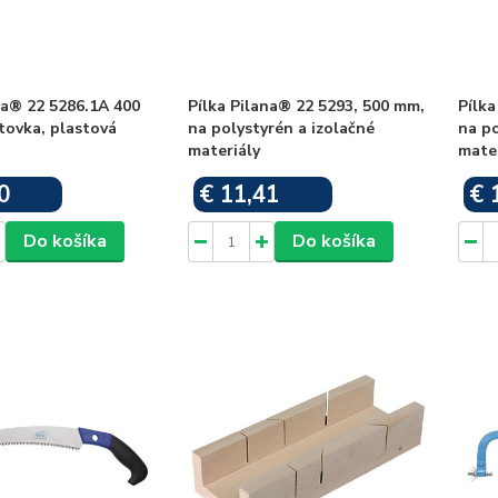
na® 22 5286.1A 400
Pílka Pilana® 22 5293, 500 mm,
Pílka
tovka, plastová
na polystyrén a izolačné
na po
materiály
mater
0
€ 11,41
€ 
Skladom
Skladom
Do košíka
Do košíka