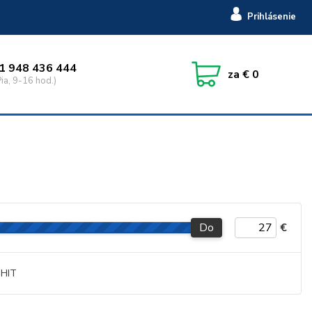
Prihlásenie
1 948 436 444
za
€ 0
ia, 9-16 hod.)
Do
€
HIT