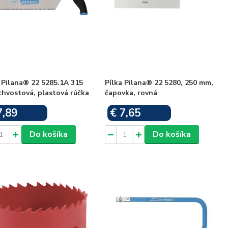
 Pilana® 22 5285.1A 315
Pílka Pilana® 22 5280, 250 mm,
chvostová, plastová rúčka
čapovka, rovná
7,89
€ 7,65
Skladom
Skladom
Do košíka
Do košíka