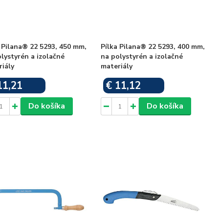
 Pilana® 22 5293, 450 mm,
Pílka Pilana® 22 5293, 400 mm,
lystyrén a izolačné
na polystyrén a izolačné
iály
materiály
11,21
€ 11,12
Skladom
Skladom
Do košíka
Do košíka