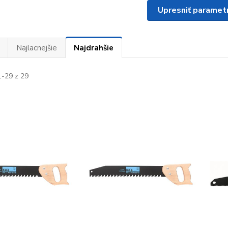
Upresniť paramet
Najlacnejšie
Najdrahšie
-29 z 29