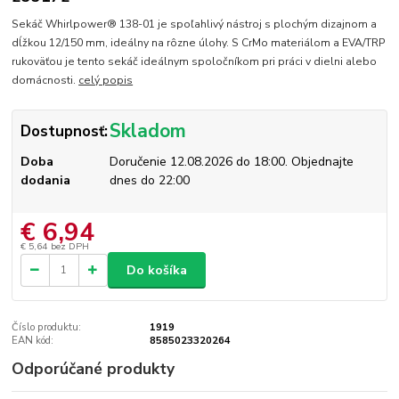
Sekáč Whirlpower® 138-01 je spoľahlivý nástroj s plochým dizajnom a
dĺžkou 12/150 mm, ideálny na rôzne úlohy. S CrMo materiálom a EVA/TRP
rukoväťou je tento sekáč ideálnym spoločníkom pri práci v dielni alebo
domácnosti.
celý popis
Skladom
Dostupnosť:
Doba
Doručenie 12.08.2026 do 18:00. Objednajte
dodania
dnes do 22:00
€ 6,94
€ 5,64
bez DPH
Do košíka
Číslo produktu:
1919
EAN kód:
8585023320264
Odporúčané produkty