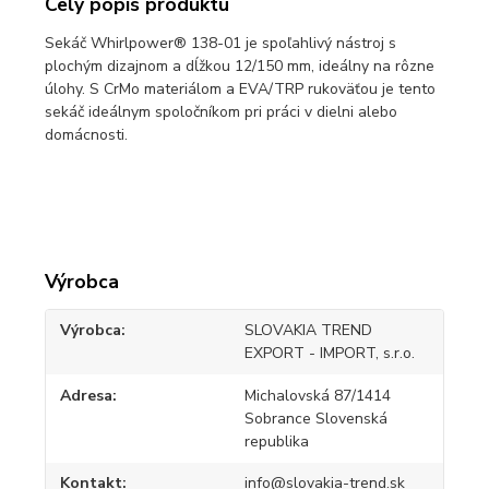
Celý popis produktu
Sekáč Whirlpower® 138-01 je spoľahlivý nástroj s
plochým dizajnom a dĺžkou 12/150 mm, ideálny na rôzne
úlohy. S CrMo materiálom a EVA/TRP rukoväťou je tento
sekáč ideálnym spoločníkom pri práci v dielni alebo
domácnosti.
Výrobca
Výrobca
SLOVAKIA TREND
EXPORT - IMPORT, s.r.o.
Adresa
Michalovská 87/1414
Sobrance Slovenská
republika
Kontakt
info@slovakia-trend.sk