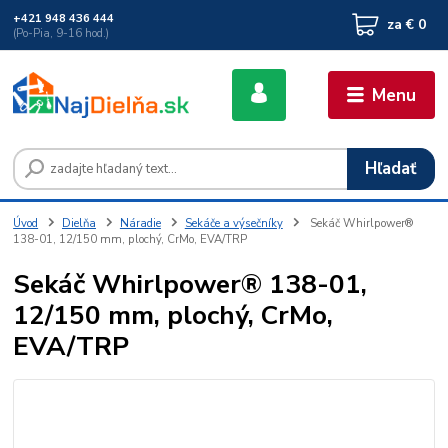
+421 948 436 444
za
€ 0
(Po-Pia, 9-16 hod.)
Menu
Hľadať
Úvod
Dielňa
Náradie
Sekáče a výsečníky
Sekáč Whirlpower®
138-01, 12/150 mm, plochý, CrMo, EVA/TRP
Sekáč Whirlpower® 138-01,
12/150 mm, plochý, CrMo,
EVA/TRP