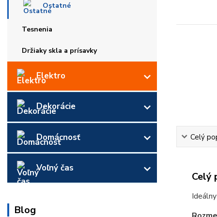
Ostatné
Tesnenia
Držiaky skla a prísavky
Elektro
Dekorácie
Domácnosť
Celý po
Voľný čas
Celý 
Ideálny
Blog
Rozme