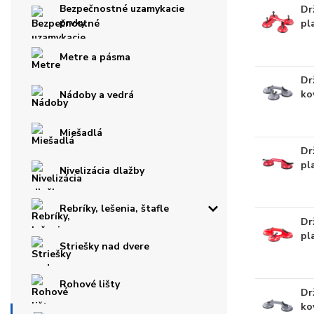
Bezpečnostné uzamykacie
Dr
prvky
pl
Metre a pásma
Dr
ko
Nádoby a vedrá
Miešadlá
Dr
pl
Nivelizácia dlažby
Rebríky, lešenia, štafle
Dr
pl
Striešky nad dvere
Rohové lišty
Dr
ko