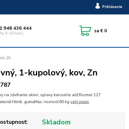
Prihlásenie
1 948 436 444
za
€ 0
ia, 9-16 hod.)
kov, Zn
vný, 1-kupolový, kov, Zn
7787
ny na zdvíhanie okien, opravy karosérie atď.Rozmer:127
eriál:Hliník, gumaMax. nosnosť:80 kg
celý popis
Skladom
ostupnosť: