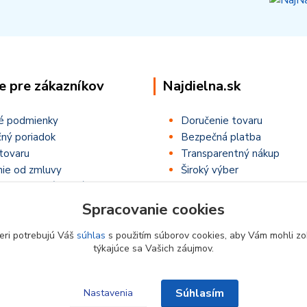
e pre zákazníkov
Najdielna.sk
é podmienky
Doručenie tovaru
ný poriadok
Bezpečná platba
tovaru
Transparentný nákup
ie od zmluvy
Široký výber
ťaže ,,Letná NajSúťaž,,
Spracovanie cookies
eri potrebujú Váš
súhlas
s použitím súborov cookies, aby Vám mohli zo
týkajúce sa Vašich záujmov.
Súhlasím
Nastavenia