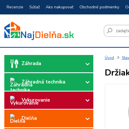
Recenzie
Súťaž
Ako nakupovať
Obchodné podmienky
O
Úvod
Sta
Záhrada
Držia
Záhradná technika
Vykurovanie
Dielňa