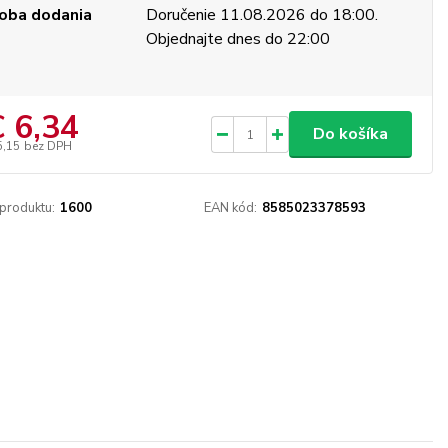
oba dodania
Doručenie 11.08.2026 do 18:00.
Objednajte dnes do 22:00
€ 6,34
Do košíka
5,15
bez DPH
 produktu:
1600
EAN kód:
8585023378593