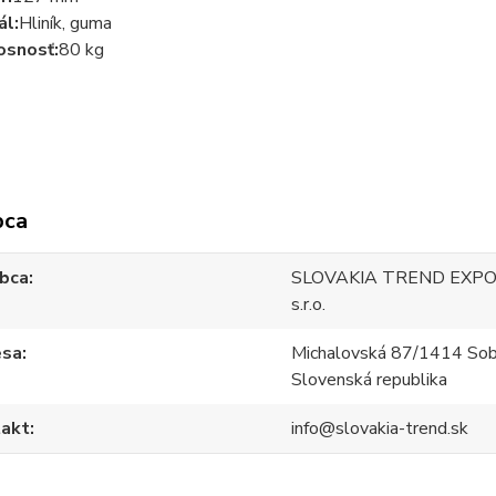
ál:
Hliník, guma
osnosť:
80 kg
bca
bca
SLOVAKIA TREND EXPO
s.r.o.
esa
Michalovská 87/1414 Sob
Slovenská republika
akt
info@slovakia-trend.sk