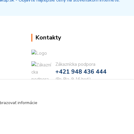
Kontakty
Zákaznícka podpora
+421 948 436 444
(Po-Pia, 9-16 hod.)
info@najdielna.sk
brazovať informácie