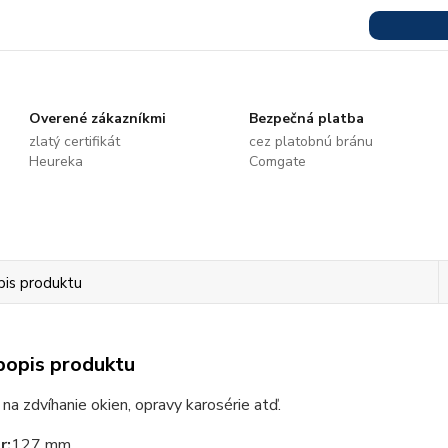
Overené zákazníkmi
Bezpečná platba
zlatý certifikát
cez platobnú bránu
Heureka
Comgate
pis produktu
popis produktu
 na zdvíhanie okien, opravy karosérie atď.
r:
127 mm