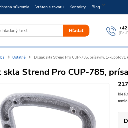
chrana súkromia
Vrátenie tovaru
Kontakty
Blog
+42
Hľadať
(Po-P
vba
Ostatné
Držiak skla Strend Pro CUP-785, prísavný, 1-kupolový, 
k skla Strend Pro CUP-785, prísa
21
Ideál
mmMat
D