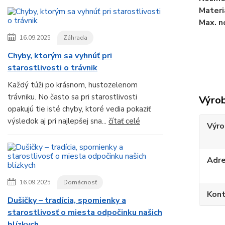
Materi
Max. n
16.09.2025
Záhrada
Chyby, ktorým sa vyhnúť pri
starostlivosti o trávnik
Každý túži po krásnom, hustozelenom
trávniku. No často sa pri starostlivosti
Výro
opakujú tie isté chyby, ktoré vedia pokaziť
výsledok aj pri najlepšej sna...
čítať celé
Výro
Adr
16.09.2025
Domácnosť
Kont
Dušičky – tradícia, spomienky a
starostlivosť o miesta odpočinku našich
blízkych