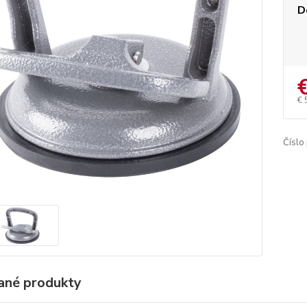
D
€ 
Číslo
ané produkty