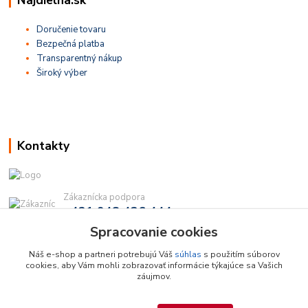
Doručenie tovaru
Bezpečná platba
Transparentný nákup
Široký výber
Kontakty
Zákaznícka podpora
+421 948 436 444
(Po-Pia, 9-16 hod.)
Spracovanie cookies
info@najdielna.sk
Náš e-shop a partneri potrebujú Váš
súhlas
s použitím súborov
cookies, aby Vám mohli zobrazovať informácie týkajúce sa Vašich
záujmov.