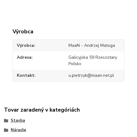
Výrobca
Výrobca
MaaN - Andrzej Matoga
Adresa
Galicyjska 59 Rzeszotary
Poľsko
Kontakt
u.pietrzyk@maan.net.pl
Tovar zaradený v kategóriách
Stavba
Náradie