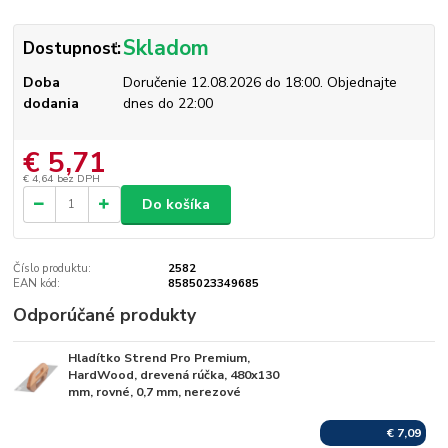
Skladom
Dostupnosť:
Doba
Doručenie 12.08.2026 do 18:00. Objednajte
dodania
dnes do 22:00
€ 5,71
€ 4,64
bez DPH
Do košíka
Číslo produktu:
2582
EAN kód:
8585023349685
Odporúčané produkty
Hladítko Strend Pro Premium,
Skladom
HardWood, drevená rúčka, 480x130
mm, rovné, 0,7 mm, nerezové
€ 7,09