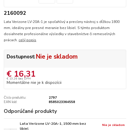
2160092
Lata Verizone LV-20A-1 je spoľahlivý a precízny nástroj s dĺžkou 1800
mm, ideálny pre presné meranie bez libiel. S týmto produktom
dosiahnete profesionálne výsledky v stavebníctve či remeselných
prácach.
celý popis
Nie je skladom
Dostupnosť:
€ 16,31
€ 13,26
bez DPH
Momentálne nie je k dispozícii
Číslo produktu:
2797
EAN kód:
8585023364558
Odporúčané produkty
Lata Verizone LV-20A-1, 1500 mm bez
Nie je skladom
libiel