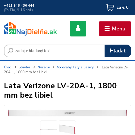
+421 948 436 444
za
€ 0
(Po-Pia, 9-16 hod.)
Menu
Hľadať
Úvod
Stavba
Náradie
Vodováhy, laty a Lasery
Lata Verizone LV-
20A-1, 1800 mm bez libiel
Lata Verizone LV-20A-1, 1800
mm bez libiel