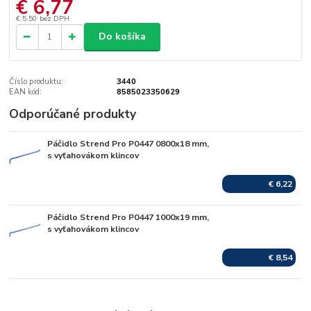
€ 6,77
€ 5,50
bez DPH
Do košíka
Číslo produktu:
3440
EAN kód:
8585023350629
Odporúčané produkty
Páčidlo Strend Pro P0447 0800x18 mm,
Skladom
s vyťahovákom klincov
€ 6,22
Páčidlo Strend Pro P0447 1000x19 mm,
Skladom
s vyťahovákom klincov
€ 8,54