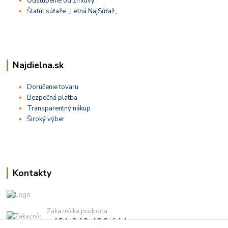
Odstúpenie od zmluvy
Štatút súťaže ,,Letná NajSúťaž,,
Najdielna.sk
Doručenie tovaru
Bezpečná platba
Transparentný nákup
Široký výber
Kontakty
Zákaznícka podpora
+421 948 436 444