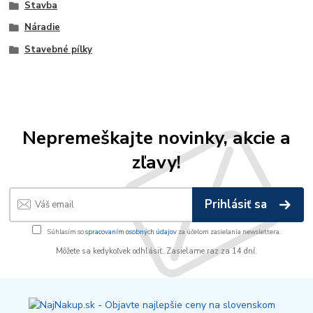
Stavba
Náradie
Stavebné pílky
Nepremeškajte novinky, akcie a
zľavy!
Prihlásiť sa
Súhlasím so
spracovaním osobných údajov
za účelom zasielania newslettera.
Môžete sa kedykoľvek odhlásiť. Zasielame raz za 14 dní.