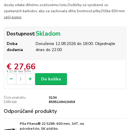
dosky vdaka dlhému oceľovému listu.Doštičky sú vyrobené zo
spekaných karbidov, aby sa zachovala dlhá životnosť pílky.Dlžka 630 mm.
celý popis
Skladom
Dostupnosť:
Doba
Doručenie 12.08.2026 do 18:00. Objednajte
dodania
dnes do 22:00
€ 27,66
€ 22,49
bez DPH
Do košíka
Číslo produktu:
3134
EAN kód:
8595149410459
Odporúčané produkty
Píla Pilana® 22 5289, 630 mm, 34T, na
Skladom
pórobetón, SK plátky