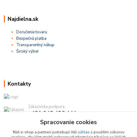
Najdielna.sk
Doručenie tovaru
Bezpečná platba
Transparentný nákup
Široký výber
Kontakty
Zákaznícka podpora
+421 948 436 444
(Po-Pia, 9-16 hod.)
Spracovanie cookies
info@najdielna.sk
Náš e-shop a partneri potrebujú Váš
súhlas
s použitím súborov