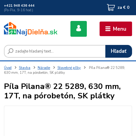
+421 948 436 444
za
€ 0
(Po-Pia, 9-16 hod.)
Menu
Hľadať
Úvod
Stavba
Náradie
Stavebné pílky
Píla Pilana® 22 5289,
630 mm, 17T, na pórobetón, SK plátky
Píla Pilana® 22 5289, 630 mm,
17T, na pórobetón, SK plátky