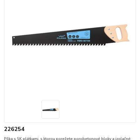
226254
Pílka s SK plátkami, s ktorou porežete porobetonové bloky a izolačné