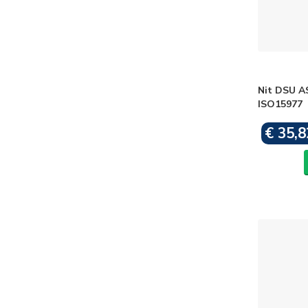
Nit DSU A
ISO15977
€ 35,8