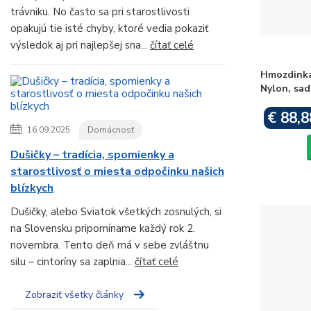
trávniku. No často sa pri starostlivosti
opakujú tie isté chyby, ktoré vedia pokaziť
výsledok aj pri najlepšej sna...
čítať celé
Hmozdinka
Nylon, sa
€ 88,8
16.09.2025
Domácnosť
Dušičky – tradícia, spomienky a
starostlivosť o miesta odpočinku našich
blízkych
Dušičky, alebo Sviatok všetkých zosnulých, si
na Slovensku pripomíname každý rok 2.
novembra. Tento deň má v sebe zvláštnu
silu – cintoríny sa zaplnia...
čítať celé
Zobraziť všetky články