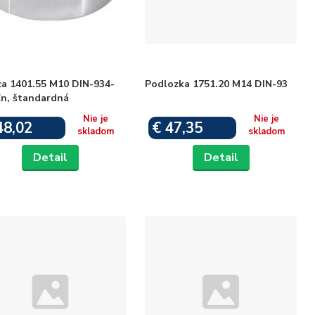
ca 1401.55 M10 DIN-934-
Podlozka 1751.20 M14 DIN-93
Zn, štandardná
Nie je
Nie je
48,02
€ 47,35
skladom
skladom
Detail
Detail