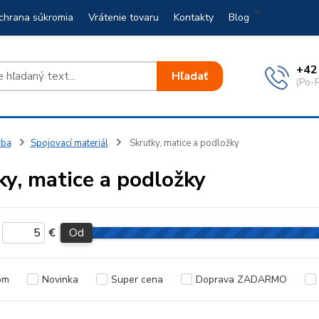
chrana súkromia
Vrátenie tovaru
Kontakty
Blog
+42
Hľadať
(Po-P
vba
Spojovací materiál
Skrutky, matice a podložky
ky, matice a podložky
€
Od
om
Novinka
Super cena
Doprava ZADARMO