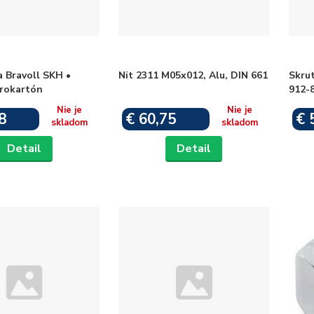
 Bravoll SKH •
Nit 2311 M05x012, Alu, DIN 661
Skru
drokartón
912-8
Nie je
Nie je
8
€ 60,75
€ 
skladom
skladom
Detail
Detail