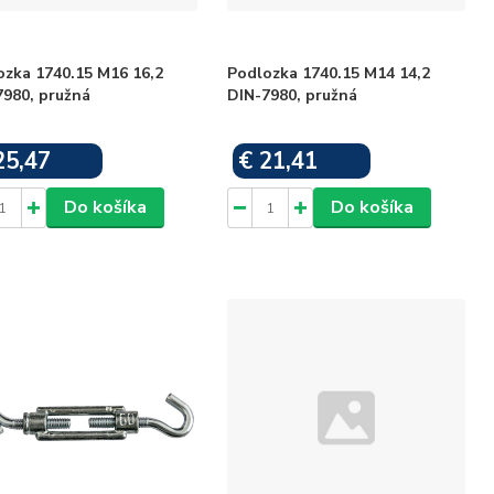
ozka 1740.15 M16 16,2
Podlozka 1740.15 M14 14,2
7980, pružná
DIN-7980, pružná
25,47
€ 21,41
Skladom
Skladom
Do košíka
Do košíka