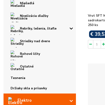
Miešadlá
Vrut SFT M
Nivelizácia dlažby
sadrokartó
250 ks
Rebríky, lešenia, štafle
€ 39,5
Striešky nad dvere
Rohové lišty
Ostatné
Tesnenia
Držiaky skla a prísavky
Elektro