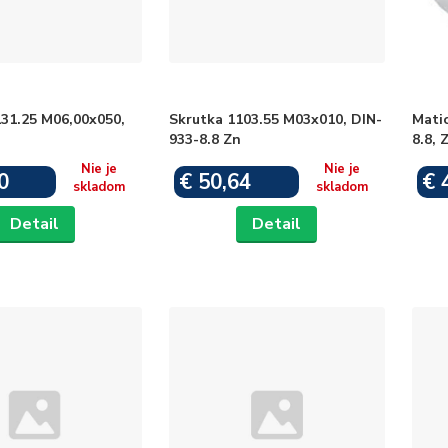
31.25 M06,00x050,
Skrutka 1103.55 M03x010, DIN-
Mati
933-8.8 Zn
8.8, 
Nie je
Nie je
0
€ 50,64
€ 
skladom
skladom
Detail
Detail