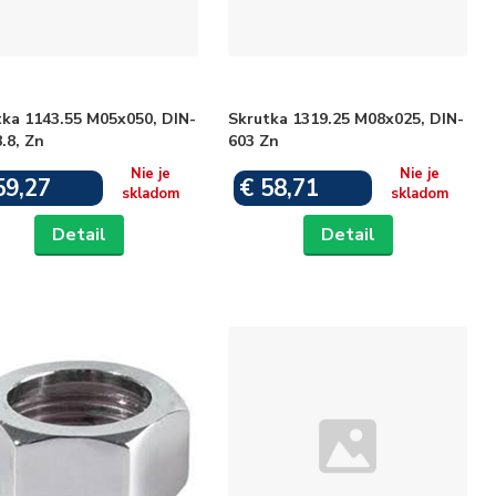
tka 1143.55 M05x050, DIN-
Skrutka 1319.25 M08x025, DIN-
.8, Zn
603 Zn
Nie je
Nie je
59,27
€ 58,71
skladom
skladom
Detail
Detail