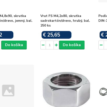
4,8x90, skrutka
Vrut FS M4,2x80, skrutka
Podl
n/drevo, jemný, bal.
sadrokartón/drevo, hrubý, bal.
DIN-
250 ks
2
€ 25,65
€ 
Skladom
Skladom
Do košíka
Do košíka