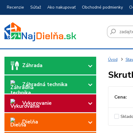
Recenzie
Súťaž
Ako nakupovať
Obchodné podmienky
O
Úvod
Sta
Záhrada
Skrut
Záhradná technika
Cena:
Vykurovanie
Sklad
Dielňa