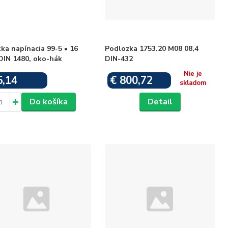
ka napínacia 99-5 • 16
Podlozka 1753.20 M08 08,4
DIN 1480, oko-hák
DIN-432
Nie je
5,14
€ 800,72
Skladom
skladom
Do košíka
Detail