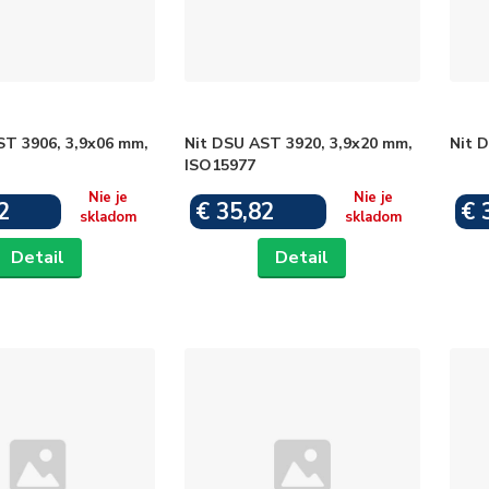
ST 3906, 3,9x06 mm,
Nit DSU AST 3920, 3,9x20 mm,
Nit 
ISO15977
Nie je
Nie je
2
€ 35,82
€ 
skladom
skladom
Detail
Detail