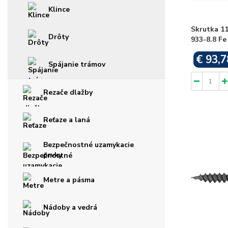
Klince
Skrutka 11
Drôty
933-8.8 Fe
€ 93,7
Spájanie trámov
Rezače dlažby
Reťaze a laná
Bezpečnostné uzamykacie
prvky
Metre a pásma
Nádoby a vedrá