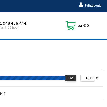
Prihlásenie
1 948 436 444
za
€ 0
ia, 9-16 hod.)
Do
€
HIT