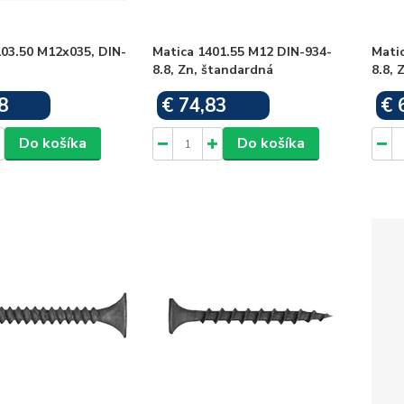
03.50 M12x035, DIN-
Matica 1401.55 M12 DIN-934-
Mati
8.8, Zn, štandardná
8.8, 
8
€ 74,83
€ 
Skladom
Skladom
Do košíka
Do košíka