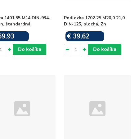
ca 1401.55 M14 DIN-934-
Podlozka 1702.25 M20,0 21,0
Zn, štandardná
DIN-125, plochá, Zn
69,93
€ 39,62
Skladom
Skladom
Do košíka
Do košíka