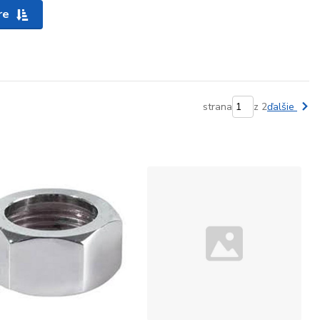
re
strana
z 2
ďalšie