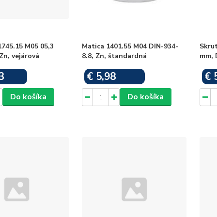
1745.15 M05 05,3
Matica 1401.55 M04 DIN-934-
Skrut
Zn, vejárová
8.8, Zn, štandardná
mm, 
3
€ 5,98
€ 
Skladom
Skladom
Do košíka
Do košíka