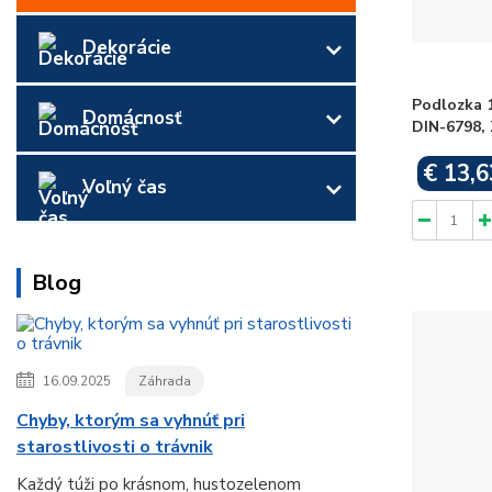
Dekorácie
Podlozka 
Domácnosť
DIN-6798, 
€ 13,6
Voľný čas
Blog
16.09.2025
Záhrada
Chyby, ktorým sa vyhnúť pri
starostlivosti o trávnik
Každý túži po krásnom, hustozelenom