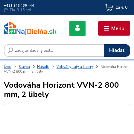
+421 948 436 444
za
€ 0
(Po-Pia, 9-16 hod.)
Menu
Hľadať
Úvod
Stavba
Náradie
Vodováhy, laty a Lasery
Vodováha Horizont
VVN-2 800 mm, 2 libely
Vodováha Horizont VVN-2 800
mm, 2 libely