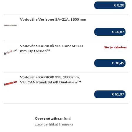
€ 8,28
Vodováha Verizone SA-21A, 1800 mm
Skladom
€ 10,67
Vodováha KAPRO® 905 Condor 800
Nie je skladom
mm, Optivision™
€ 38,45
Vodováha KAPRO® 995, 1800 mm,
Skladom
VULCAN PlumbSite® Dual-View™
€ 51,97
Overené zákazníkmi
zlatý certifikát Heureka