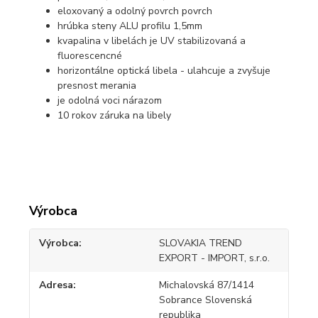
eloxovaný a odolný povrch povrch
hrúbka steny ALU profilu 1,5mm
kvapalina v libelách je UV stabilizovaná a
fluorescencné
horizontálne optická libela - ulahcuje a zvyšuje
presnost merania
je odolná voci nárazom
10 rokov záruka na libely
Výrobca
Výrobca
SLOVAKIA TREND
EXPORT - IMPORT, s.r.o.
Adresa
Michalovská 87/1414
Sobrance Slovenská
republika