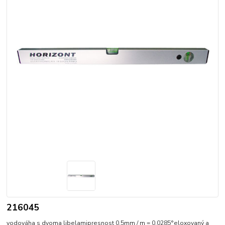
216045
vodováha s dvoma libelamipresnost 0,5mm / m = 0,0285°eloxovaný a