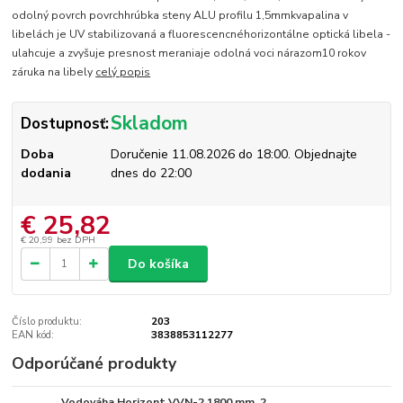
odolný povrch povrchhrúbka steny ALU profilu 1,5mmkvapalina v
libelách je UV stabilizovaná a fluorescencnéhorizontálne optická libela -
ulahcuje a zvyšuje presnost meraniaje odolná voci nárazom10 rokov
záruka na libely
celý popis
Skladom
Dostupnosť:
Doba
Doručenie 11.08.2026 do 18:00. Objednajte
dodania
dnes do 22:00
€ 25,82
€ 20,99
bez DPH
Do košíka
Číslo produktu:
203
EAN kód:
3838853112277
Odporúčané produkty
Vodováha Horizont VVN-2 1800 mm, 2