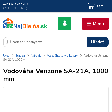
+421 948 436 444
za
€ 0
(Po-Pia, 9-16 hod.)
Menu
Hľadať
Úvod
Stavba
Náradie
Vodováhy, laty a Lasery
Vodováha Verizone
SA-21A, 1000 mm
Vodováha Verizone SA-21A, 1000
mm