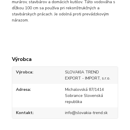
murárov, stavbárov a domácich kutilov. Táto vodováha s
dĺžkou 100 cm sa používa pri rekonštrukčných a
stavbárskych prácach. Je odolná proti prevádzkovým
nárazom.
Výrobca
Výrobca
SLOVAKIA TREND
EXPORT - IMPORT, s.r.o.
Adresa
Michalovská 87/1414
Sobrance Slovenská
republika
Kontakt
info@slovakia-trend.sk