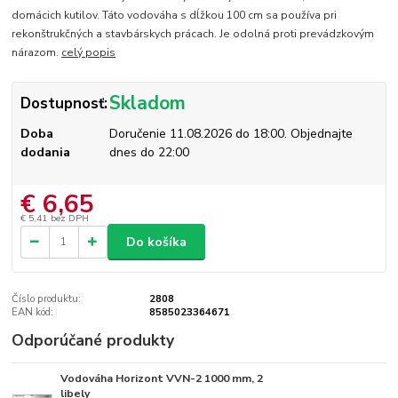
domácich kutilov. Táto vodováha s dĺžkou 100 cm sa používa pri
rekonštrukčných a stavbárskych prácach. Je odolná proti prevádzkovým
nárazom.
celý popis
Skladom
Dostupnosť:
Doba
Doručenie 11.08.2026 do 18:00. Objednajte
dodania
dnes do 22:00
€ 6,65
€ 5,41
bez DPH
Do košíka
Číslo produktu:
2808
EAN kód:
8585023364671
Odporúčané produkty
Vodováha Horizont VVN-2 1000 mm, 2
Skladom
libely