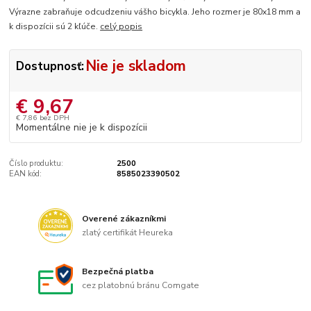
Výrazne zabraňuje odcudzeniu vášho bicykla. Jeho rozmer je 80x18 mm a
k dispozícii sú 2 kľúče.
celý popis
Nie je skladom
Dostupnosť:
€ 9,67
€ 7,86
bez DPH
Momentálne nie je k dispozícii
Číslo produktu:
2500
EAN kód:
8585023390502
Overené zákazníkmi
zlatý certifikát Heureka
Bezpečná platba
cez platobnú bránu Comgate