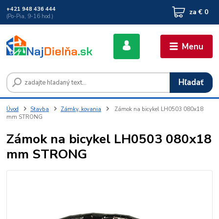
+421 948 436 444
za
€ 0
(Po-Pia, 9-16 hod.)
Menu
Hľadať
Úvod
Stavba
Zámky, kovania
Zámok na bicykel LH0503 080x18
mm STRONG
Zámok na bicykel LH0503 080x18
mm STRONG