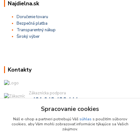
Najdielna.sk
Doručenie tovaru
Bezpečná platba
Transparentný nákup
Široký výber
Kontakty
Zákaznícka podpora
+421 948 436 444
(Po-Pia, 9-16 hod.)
Spracovanie cookies
info@najdielna.sk
Náš e-shop a partneri potrebujú Váš
súhlas
s použitím súborov
cookies, aby Vám mohli zobrazovať informácie týkajúce sa Vašich
záujmov.