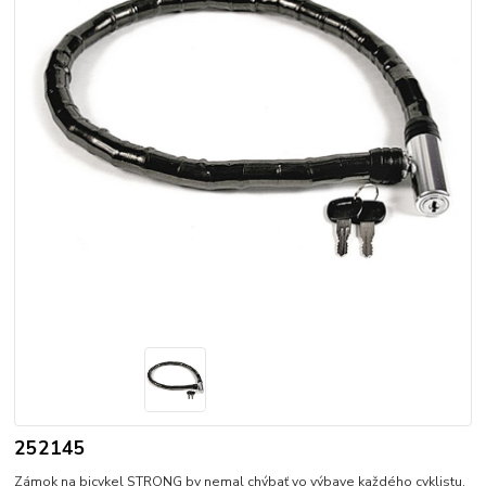
252145
Zámok na bicykel STRONG by nemal chýbať vo výbave každého cyklistu.