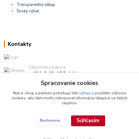
Transparentný nákup
Široký výber
Kontakty
Zákaznícka podpora
+421 948 436 444
(Po-Pia, 9-16 hod.)
Spracovanie cookies
info@najdielna.sk
Náš e-shop a partneri potrebujú Váš
súhlas
s použitím súborov
cookies, aby Vám mohli zobrazovať informácie týkajúce sa Vašich
záujmov.
Súhlasím
Nastavenia
Copyright © 2026 najdielna.sk