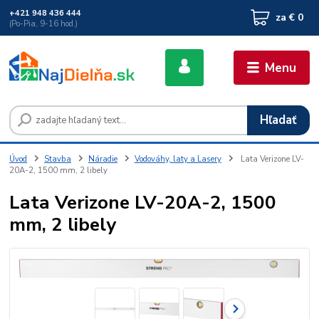
+421 948 436 444
za
€ 0
(Po-Pia, 9-16 hod.)
Menu
Hľadať
Úvod
Stavba
Náradie
Vodováhy, laty a Lasery
Lata Verizone LV-
20A-2, 1500 mm, 2 libely
Lata Verizone LV-20A-2, 1500
mm, 2 libely