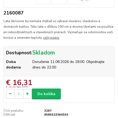
2160087
Lata Verizone by nemala chýbať vo výbave murárov, stavbárov a
domácich kutilov. Táto lata s dĺžkou 150 cm a dvoma libelami sa používa
pri rekonštrukčných a stavebných prácach. Vyznačuje sa odolnosťou voči
korózii a zmenám teploty.
celý popis
Skladom
Dostupnosť:
Doba
Doručenie 11.08.2026 do 18:00. Objednajte
dodania
dnes do 22:00
€ 16,31
€ 13,26
bez DPH
Do košíka
Číslo produktu:
3287
EAN kód:
8585023364503