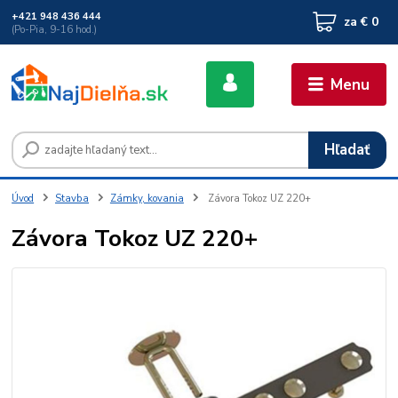
+421 948 436 444
za
€ 0
(Po-Pia, 9-16 hod.)
Menu
Hľadať
Úvod
Stavba
Zámky, kovania
Závora Tokoz UZ 220+
Závora Tokoz UZ 220+