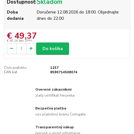
Skladom
Dostupnosť:
Doba
Doručenie 12.08.2026 do 18:00. Objednajte
dodania
dnes do 22:00
€ 49,37
€ 40,14
bez DPH
Do košíka
Číslo produktu:
1157
EAN kód:
8590714508074
Overené zákazníkmi
zlatý certifikát Heureka
Bezpečná platba
cez platobnú bránu Comgate
Transparentný nákup
presné a jasné informácie