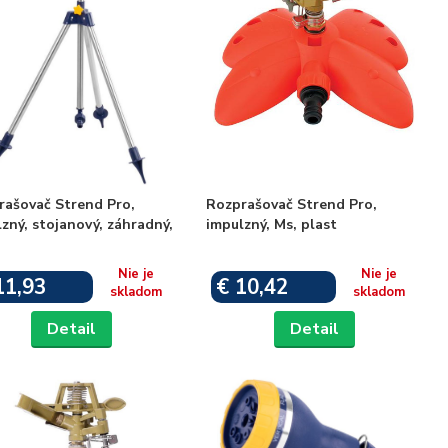
rašovač Strend Pro,
Rozprašovač Strend Pro,
zný, stojanový, záhradný,
impulzný, Ms, plast
Nie je
Nie je
11,93
€ 10,42
skladom
skladom
Detail
Detail