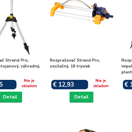
ač Strend Pro,
Rozprašovač Strend Pro,
Rozp
stojanový, záhradný,
oscilačný, 18 trysiek
impul
plast
Nie je
Nie je
5
€ 12,93
€ 
skladom
skladom
Detail
Detail