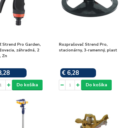
ľ Strend Pro Garden,
Rozprašovač Strend Pro,
žovacia, záhradná, 2
stacionárny, 3-ramenný, plast
, Zn
8,28
€ 6,28
Skladom
Skladom
Do košíka
Do košíka