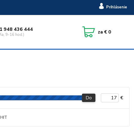
Prihlásenie
1 948 436 444
za
€ 0
ia, 9-16 hod.)
Do
€
HIT