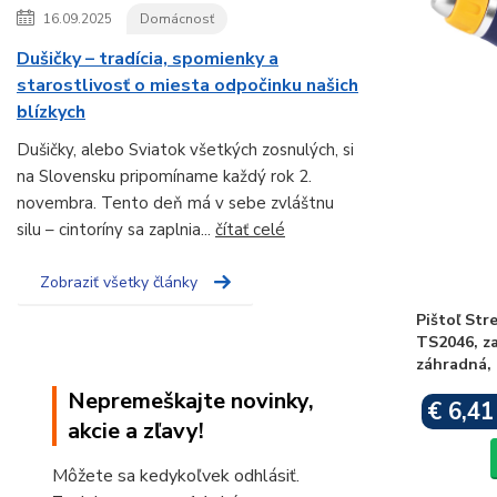
16.09.2025
Domácnosť
Dušičky – tradícia, spomienky a
starostlivosť o miesta odpočinku našich
blízkych
Dušičky, alebo Sviatok všetkých zosnulých, si
na Slovensku pripomíname každý rok 2.
novembra. Tento deň má v sebe zvláštnu
silu – cintoríny sa zaplnia...
čítať celé
Zobraziť všetky články
Pištoľ Str
TS2046, za
záhradná,
Nepremeškajte novinky,
€ 6,41
akcie a zľavy!
Môžete sa kedykoľvek odhlásiť.