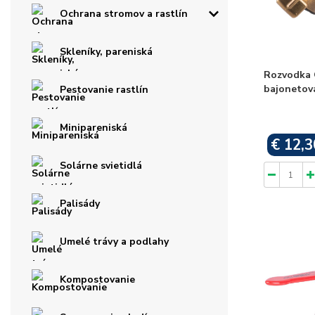
Ochrana stromov a rastlín
Skleníky, pareniská
Rozvodka 
bajonetov
Pestovanie rastlín
Minipareniská
€ 12,3
Solárne svietidlá
Palisády
Umelé trávy a podlahy
Kompostovanie