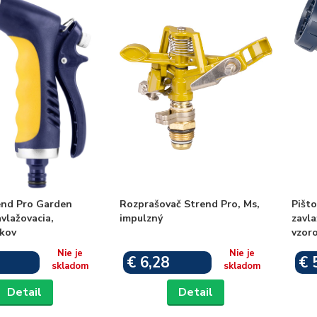
end Pro Garden
Rozprašovač Strend Pro, Ms,
Pišto
vlažovacia,
impulzný
zavla
 kov
vzor
Nie je
Nie je
€ 6,28
€ 
skladom
skladom
Detail
Detail