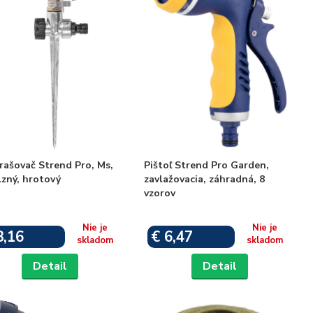
rašovač Strend Pro, Ms,
Pištoľ Strend Pro Garden,
zný, hrotový
zavlažovacia, záhradná, 8
vzorov
Nie je
Nie je
8,16
€ 6,47
skladom
skladom
Detail
Detail