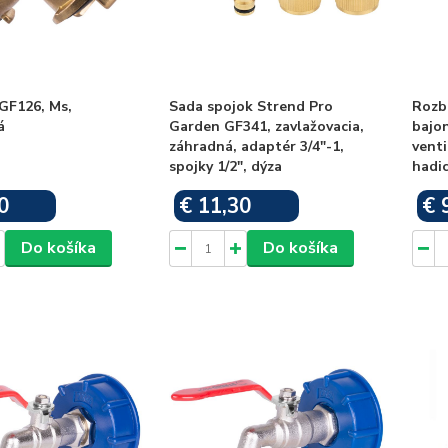
GF126, Ms,
Sada spojok Strend Pro
Rozbo
á
Garden GF341, zavlažovacia,
bajon
záhradná, adaptér 3/4"-1,
venti
spojky 1/2", dýza
hadi
0
€ 11,30
€ 
Skladom
Skladom
Do košíka
Do košíka