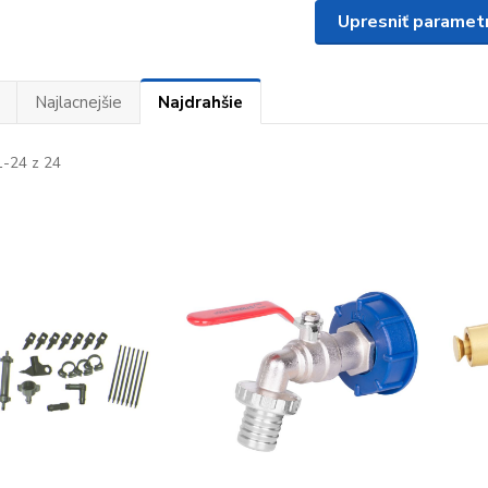
Upresniť paramet
Najlacnejšie
Najdrahšie
-24 z 24