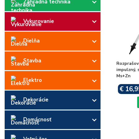
Záhradná technika
Vykurovanie
Dielňa
Stavba
Rozprašov
impulzný, 
Ms+Zn
Elektro
€ 16,9
Dekorácie
Domácnosť