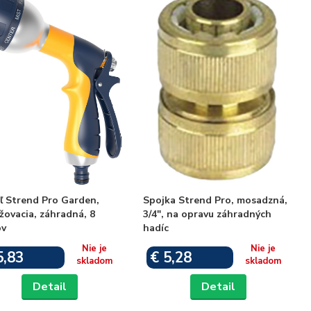
ľ Strend Pro Garden,
Spojka Strend Pro, mosadzná,
žovacia, záhradná, 8
3/4", na opravu záhradných
ov
hadíc
Nie je
Nie je
5,83
€ 5,28
skladom
skladom
Detail
Detail