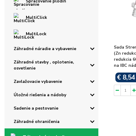
Spracovanie plodín
MultiClick
MultiLock
Sada Stren
Záhradné náradie a vybavenie
(Zn redukc
redukcia 6
Záhradné stavby , oplotenie,
na IBC nád
osvetlenie
€ 8,54
Zavlažovacie vybavenie
Úložné riešenia a nádoby
Sadenie a pestovanie
Záhradné ohraničenia