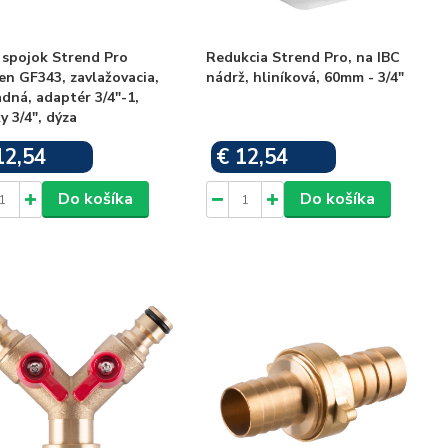
 spojok Strend Pro
Redukcia Strend Pro, na IBC
n GF343, zavlažovacia,
nádrž, hliníková, 60mm - 3/4"
dná, adaptér 3/4"-1,
y 3/4", dýza
12,54
€ 12,54
Skladom
Skladom
Do košíka
Do košíka