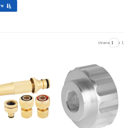
re
strana
z 1