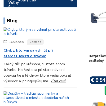
Voľný čas
Blog
16.09.2025
Záhrada
Chyby, ktorým sa vyhnúť pri
starostlivosti o trávnik
Rozprašov
oscilačný, 
Každý túži po krásnom, hustozelenom
trávniku. No často sa pri starostlivosti
opakujú tie isté chyby, ktoré vedia pokaziť
€ 9,54
výsledok aj pri najlepšej sna...
čítať celé