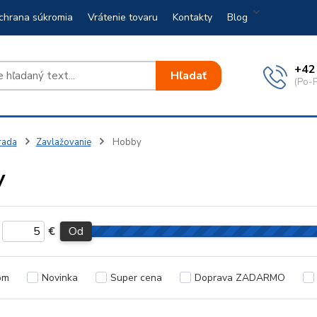
chrana súkromia
Vrátenie tovaru
Kontakty
Blog
+42
Hľadať
(Po-P
rada
Zavlažovanie
Hobby
y
€
Od
om
Novinka
Super cena
Doprava ZADARMO