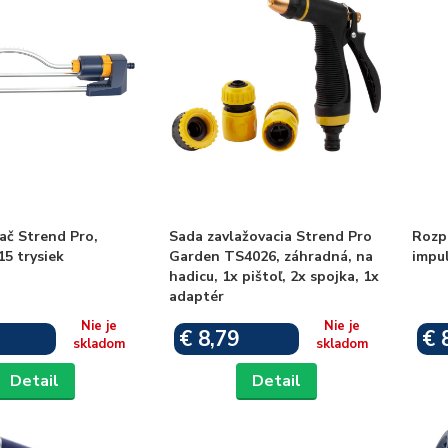
ač Strend Pro,
Sada zavlažovacia Strend Pro
Rozp
15 trysiek
Garden TS4026, záhradná, na
impul
hadicu, 1x pištoľ, 2x spojka, 1x
adaptér
Nie je
Nie je
€ 8,79
€ 
skladom
skladom
Detail
Detail