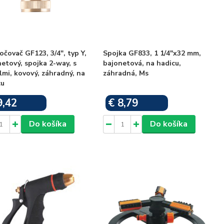
čovač GF123, 3/4", typ Y,
Spojka GF833, 1 1/4"x32 mm,
etový, spojka 2-way, s
bajonetová, na hadicu,
lmi, kovový, záhradný, na
záhradná, Ms
cu
9,42
€ 8,79
Skladom
Skladom
Do košíka
Do košíka