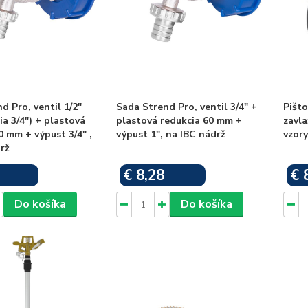
d Pro, ventil 1/2"
Sada Strend Pro, ventil 3/4" +
Pišto
ia 3/4") + plastová
plastová redukcia 60 mm +
zavla
0 mm + výpust 3/4" ,
výpust 1", na IBC nádrž
vzory
rž
€ 8,28
€ 
Skladom
Skladom
Do košíka
Do košíka