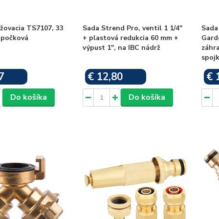
žovacia TS7107, 33
Sada Strend Pro, ventil 1 1/4"
Sada
apočková
+ plastová redukcia 60 mm +
Garde
výpust 1", na IBC nádrž
záhra
spojk
7
€ 12,80
€ 
Skladom
Skladom
Do košíka
Do košíka