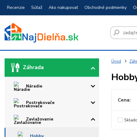
Recenzie
Súťaž
Ako nakupovať
Obchodné podmienky
O
Úvod
Záh
Záhrada
Hobb
Náradie
Cena:
Postrekovače
Zavlažovanie
Sklad
Hobby