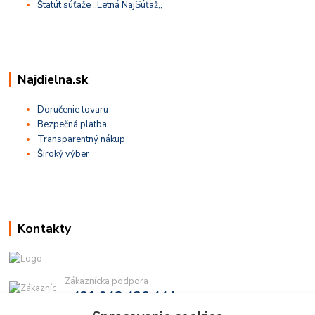
Štatút súťaže ,,Letná NajSúťaž,,
Najdielna.sk
Doručenie tovaru
Bezpečná platba
Transparentný nákup
Široký výber
Kontakty
Zákaznícka podpora
+421 948 436 444
(Po-Pia, 9-16 hod.)