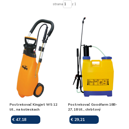
strana
z 1
Postrekovač Kingjet WS 12
Postrekovač Goodfarm 18B-
lit., na kolieskach
27, 18 lit., chrbtový
€ 47,18
€ 29,21
Skladom
Skladom