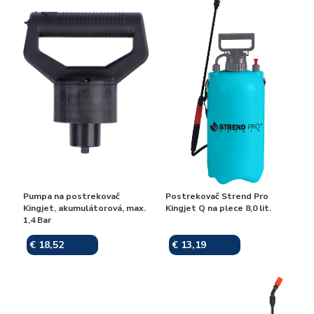
Pumpa na postrekovač
Postrekovač Strend Pro
Kingjet, akumulátorová, max.
Kingjet Q na plece 8,0 lit.
1,4 Bar
€ 18,52
€ 13,19
Skladom
Skladom