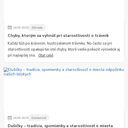
16
.
09
.
2025
Záhrada
Chyby, ktorým sa vyhnúť pri starostlivosti o trávnik
Každý túži po krásnom, hustozelenom trávniku. No často sa pri
starostlivosti opakujú tie isté chyby, ktoré vedia pokaziť výsledok aj
pri najlepšej sna...
čítať celé
16
.
09
.
2025
Domácnosť
Dušičky – tradícia, spomienky a starostlivosť o miesta