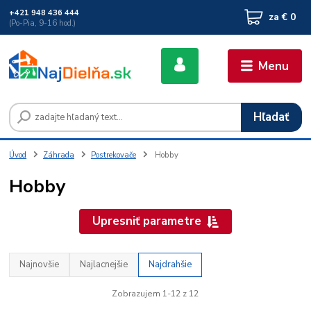
+421 948 436 444
za
€ 0
(Po-Pia, 9-16 hod.)
Menu
Hľadať
Úvod
Záhrada
Postrekovače
Hobby
Hobby
Upresniť parametre
Najnovšie
Najlacnejšie
Najdrahšie
Zobrazujem 1-12 z 12