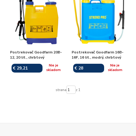
Postrekovač Goodfarm 20B-
Postrekovač Goodfarm 16B-
12, 20 lit., chrbtový
16F, 16 lit., modrý, chrbtový
Nie je
Nie je
€ 29,21
€ 28
skladom
skladom
strana
z 1