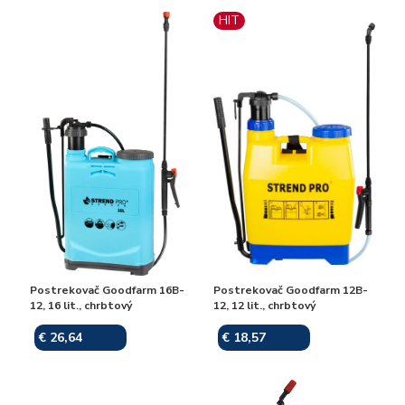
HIT
Postrekovač Goodfarm 16B-
Postrekovač Goodfarm 12B-
12, 16 lit., chrbtový
12, 12 lit., chrbtový
€ 26,64
€ 18,57
Skladom
Skladom