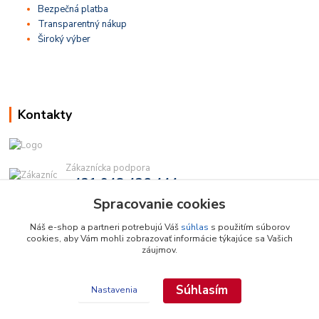
Bezpečná platba
Transparentný nákup
Široký výber
Kontakty
Zákaznícka podpora
+421 948 436 444
(Po-Pia, 9-16 hod.)
Spracovanie cookies
info@najdielna.sk
Náš e-shop a partneri potrebujú Váš
súhlas
s použitím súborov
cookies, aby Vám mohli zobrazovať informácie týkajúce sa Vašich
záujmov.
Súhlasím
Nastavenia