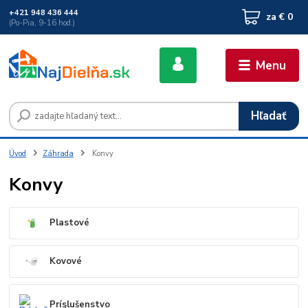
+421 948 436 444
za
€ 0
(Po-Pia, 9-16 hod.)
Menu
Hľadať
Úvod
Záhrada
Konvy
Konvy
Plastové
Kovové
Príslušenstvo