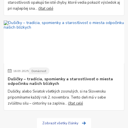
starostlivosti opakujú tie isté chyby, ktoré vedia pokaziť výsledok aj
pri najlepšej sna...
čítať celé
16
.
09
.
2025
Domácnosť
Dušičky – tradícia, spomienky a starostlivosť o miesta
odpočinku našich blízkych
Dušičky, alebo Sviatok všetkých zosnulých, si na Slovensku
pripomíname každý rok 2. novembra. Tento deň má v sebe
zvláštnu silu – cintoríny sa zaplnia...
čítať celé
Zobraziť všetky články