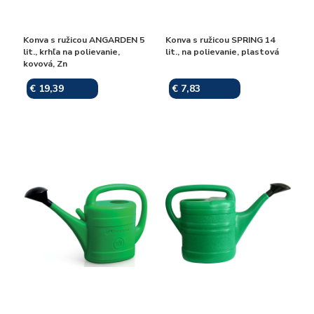
Konva s ružicou ANGARDEN 5
Konva s ružicou SPRING 14
lit., krhľa na polievanie,
lit., na polievanie, plastová
kovová, Zn
€ 19,39
€ 7,83
Skladom
Skladom