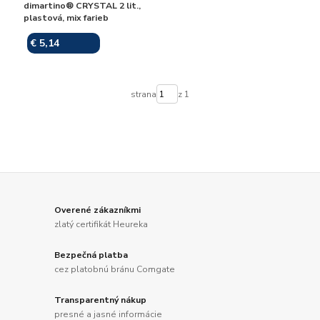
dimartino® CRYSTAL 2 lit.,
plastová, mix farieb
€ 5,14
Skladom
strana
z 1
Overené zákazníkmi
zlatý certifikát Heureka
Bezpečná platba
cez platobnú bránu Comgate
Transparentný nákup
presné a jasné informácie