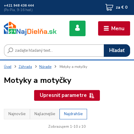
+421 948 436 444
za
€ 0
(Po-Pia, 9-16 hod.)
Menu
Hľadať
Úvod
Záhrada
Náradie
Motyky a motyčky
Motyky a motyčky
Upresniť parametre
Najnovšie
Najlacnejšie
Najdrahšie
Zobrazujem 1-10 z 10