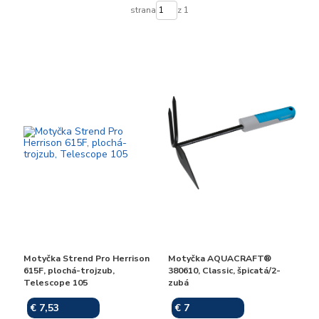
strana
z 1
Motyčka Strend Pro Herrison
Motyčka AQUACRAFT®
615F, plochá-trojzub,
380610, Classic, špicatá/2-
Telescope 105
zubá
€ 7,53
€ 7
Skladom
Skladom