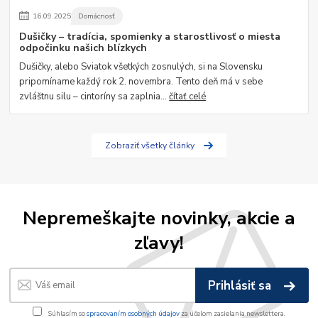
16
.
09
.
2025
Domácnosť
Dušičky – tradícia, spomienky a starostlivosť o miesta
odpočinku našich blízkych
Dušičky, alebo Sviatok všetkých zosnulých, si na Slovensku
pripomíname každý rok 2. novembra. Tento deň má v sebe
zvláštnu silu – cintoríny sa zaplnia...
čítať celé
Zobraziť všetky články
Nepremeškajte novinky, akcie a
zľavy!
Prihlásiť sa
Súhlasím so
spracovaním osobných údajov
za účelom zasielania newslettera.