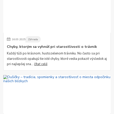
16
.
09
.
2025
Záhrada
Chyby, ktorým sa vyhnúť pri starostlivosti o trávnik
Každý túži po krásnom, hustozelenom trávniku. No často sa pri
starostlivosti opakujú tie isté chyby, ktoré vedia pokaziť výsledok aj
pri najlepšej sna...
čítať celé