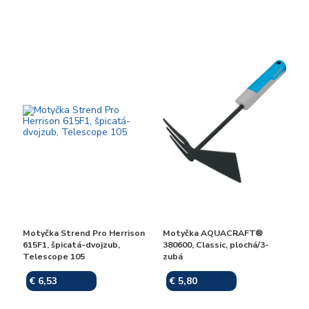
Motyčka Strend Pro Herrison
Motyčka AQUACRAFT®
615F1, špicatá-dvojzub,
380600, Classic, plochá/3-
Telescope 105
zubá
€ 6,53
€ 5,80
Skladom
Skladom