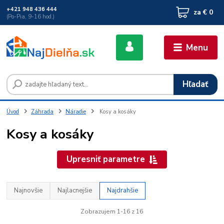
+421 948 436 444
za
€ 0
(Po-Pia, 9-16 hod.)
Menu
Hľadať
Úvod
Záhrada
Náradie
Kosy a kosáky
Kosy a kosáky
Upresniť parametre
Najnovšie
Najlacnejšie
Najdrahšie
Zobrazujem 1-16 z 16