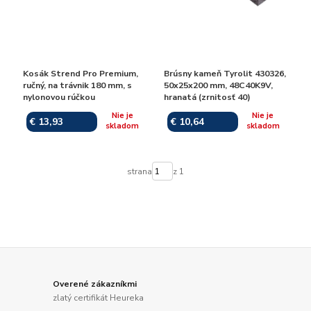
Kosák Strend Pro Premium,
Brúsny kameň Tyrolit 430326,
ručný, na trávnik 180 mm, s
50x25x200 mm, 48C40K9V,
nylonovou rúčkou
hranatá (zrnitosť 40)
Nie je
Nie je
€ 13,93
€ 10,64
skladom
skladom
strana
z 1
Overené zákazníkmi
zlatý certifikát Heureka