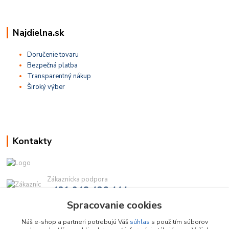
Najdielna.sk
Doručenie tovaru
Bezpečná platba
Transparentný nákup
Široký výber
Kontakty
Zákaznícka podpora
+421 948 436 444
(Po-Pia, 9-16 hod.)
Spracovanie cookies
info@najdielna.sk
Náš e-shop a partneri potrebujú Váš
súhlas
s použitím súborov