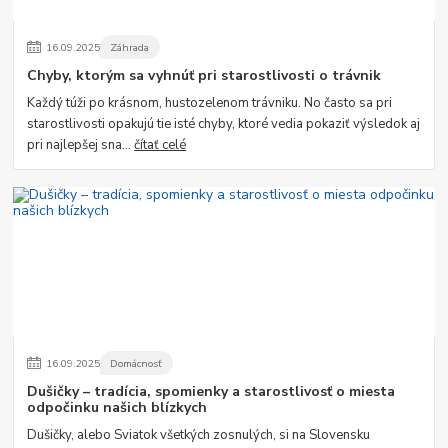
16
.
09
.
2025
Záhrada
Chyby, ktorým sa vyhnúť pri starostlivosti o trávnik
Každý túži po krásnom, hustozelenom trávniku. No často sa pri
starostlivosti opakujú tie isté chyby, ktoré vedia pokaziť výsledok aj
pri najlepšej sna...
čítať celé
16
.
09
.
2025
Domácnosť
Dušičky – tradícia, spomienky a starostlivosť o miesta
odpočinku našich blízkych
Dušičky, alebo Sviatok všetkých zosnulých, si na Slovensku