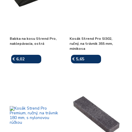
Babka na kosu Strend Pro,
Kosák Strend Pro SI302,
naklepávacia, ostrá
ručný, na trávnik 355 mm,
minikosa
€ 6,02
€ 5,65
Skladom
Skladom