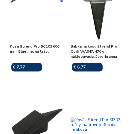
Kosa Strend Pro SC103 600
Babka na kosu Strend Pro
mm, Blueline, na trávu
Cork WA047, 470 g,
naklepávacia, štvorhranná
€ 7,77
€ 6,77
Skladom
Skladom