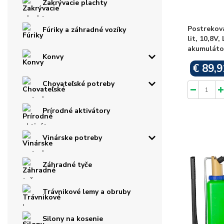
Zakrývacie plachty
Postrekova
Fúriky a záhradné vozíky
lit, 10,8V,
akumuláto
Konvy
€ 89,9
Chovateľské potreby
Prírodné aktivátory
Vinárske potreby
Záhradné tyče
Trávnikové lemy a obruby
Silony na kosenie