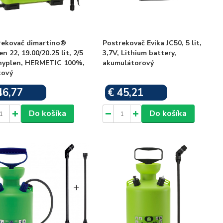
rekovač dimartino®
Postrekovač Evika JC50, 5 lit,
n 22, 19.00/20.25 lit, 2/5
3,7V, Lithium battery,
 nyplen, HERMETIC 100%,
akumulátorový
tový
46,77
€ 45,21
Skladom
Skladom
Do košíka
Do košíka