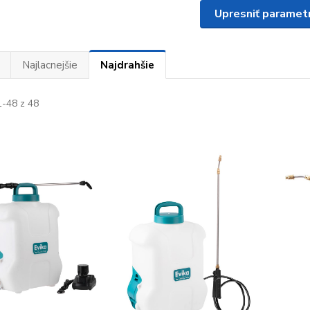
Upresniť paramet
Najlacnejšie
Najdrahšie
-48 z 48