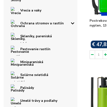
Vrecia a vaky
Postrekov
Ochrana stromov a rastlín
nyplen, 13 
Skleníky, pareniská
€ 47,8
Pestovanie rastlín
Minipareniská
Solárne svietidlá
Palisády
Umelé trávy a podlahy