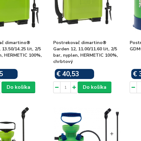
ač dimartino®
Postrekovač dimartino®
Post
13.50/14.25 lit, 2/5
Garden 12, 11.00/11.60 lit, 2/5
GDM® 
en, HERMETIC 100%,
bar, nyplen, HERMETIC 100%,
chrbtový
5
€ 40,53
€ 
Skladom
Skladom
Do košíka
Do košíka