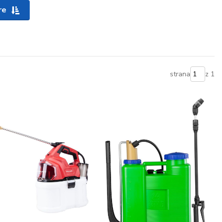
re
strana
z 1