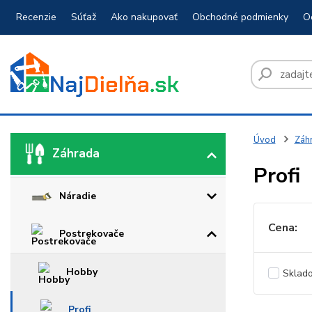
Recenzie
Súťaž
Ako nakupovať
Obchodné podmienky
O
Úvod
Záh
Záhrada
Profi
Náradie
Cena:
Postrekovače
Hobby
Sklad
Profi