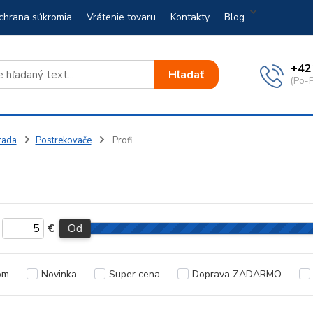
chrana súkromia
Vrátenie tovaru
Kontakty
Blog
+42
Hľadať
(Po-P
rada
Postrekovače
Profi
€
Od
om
Novinka
Super cena
Doprava ZADARMO