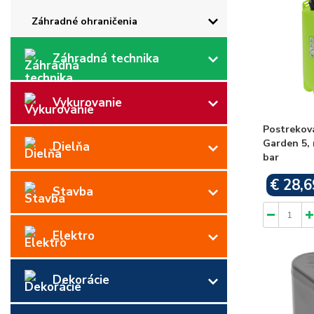
Záhradné ohraničenia
Záhradná technika
Vykurovanie
Postrekov
Garden 5, n
Dielňa
bar
€ 28,6
Stavba
Elektro
Dekorácie