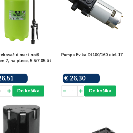
rekovač dimartino®
Pumpa Evika DJ100/160 diel 17
n 7, na plece, 5.5/7.05 lit,
26,51
€ 26,30
Skladom
Skladom
Do košíka
Do košíka