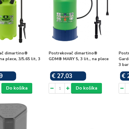
ač dimartino®
Postrekovač dimartino®
Post
a plece, 3/5.65 lit, 3
GDM® MARY 5, 3 lit., na plece
Garde
3 bar
9
€ 27,03
€ 
Skladom
Skladom
Do košíka
Do košíka