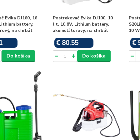
č Evika DJ160, 16
Postrekovač Evika DJ100, 10
Post
 Lithium battery,
lit, 10,8V, Lithium battery,
S20Li
rový, na chrbát
akumulátorový, na chrbát
10 W
1
€ 80,55
€ 
Skladom
Skladom
Do košíka
Do košíka