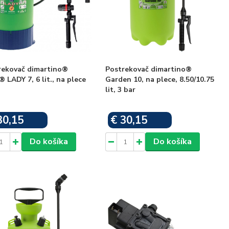
rekovač dimartino®
Postrekovač dimartino®
LADY 7, 6 lit., na plece
Garden 10, na plece, 8.50/10.75
lit, 3 bar
30,15
€ 30,15
Skladom
Skladom
Do košíka
Do košíka