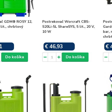
ač GDM® ROSY 12,
Postrekovač Worcraft CBS-
Post
lit., chrbtový
S20Li-5L ShareSYS, 5 lit., 20 V,
Garde
10 W
bar,
chrb
1
€ 46,93
€ 
Skladom
Skladom
Do košíka
Do košíka