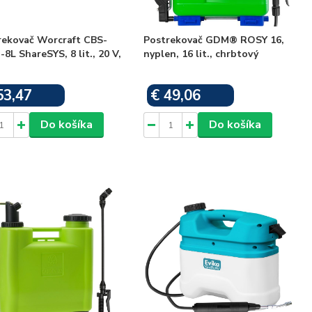
rekovač Worcraft CBS-
Postrekovač GDM® ROSY 16,
-8L ShareSYS, 8 lit., 20 V,
nyplen, 16 lit., chrbtový
53,47
€ 49,06
Skladom
Skladom
Do košíka
Do košíka