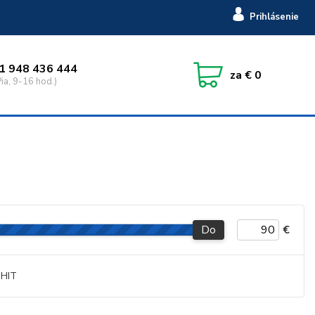
Prihlásenie
1 948 436 444
za
€ 0
ia, 9-16 hod.)
Do
€
HIT