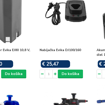
 Evika EJ80 10,8 V,
Nabíjačka Evika DJ100/160
Akum
diel 
0
€ 25,47
€ 
Skladom
Skladom
Do košíka
Do košíka