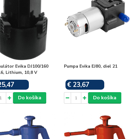
ulátor Evika DJ100/160
Pumpa Evika EJ80, diel 21
16, Lithium, 10,8 V
25,47
€ 23,67
Skladom
Skladom
Do košíka
Do košíka