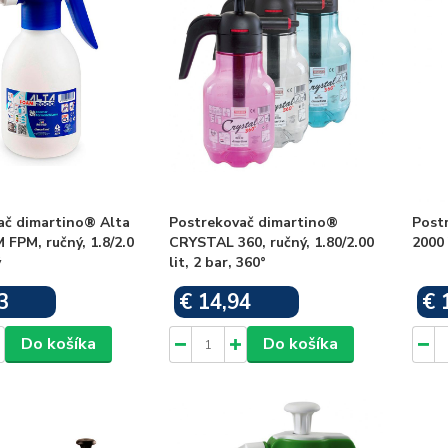
ač dimartino® Alta
Postrekovač dimartino®
Post
FPM, ručný, 1.8/2.0
CRYSTAL 360, ručný, 1.80/2.00
2000 
ý
lit, 2 bar, 360°
3
€ 14,94
€ 
Skladom
Skladom
Do košíka
Do košíka