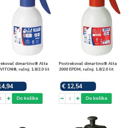
rekovač dimartino® Alta
Postrekovač dimartino® Alta
VITON®, ručný, 1.8/2.0 lit
2000 EPDM, ručný, 1.8/2.0 lit
14,94
€ 12,54
Skladom
Skladom
Do košíka
Do košíka