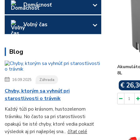
Domácnosť
Voľný čas
Blog
Akumulátor
8L
16.09.2025
Záhrada
€ 26,3
Chyby, ktorým sa vyhnúť pri
starostlivosti o trávnik
Každý túži po krásnom, hustozelenom
trávniku. No často sa pri starostlivosti
opakujú tie isté chyby, ktoré vedia pokaziť
výsledok aj pri najlepšej sna...
čítať celé