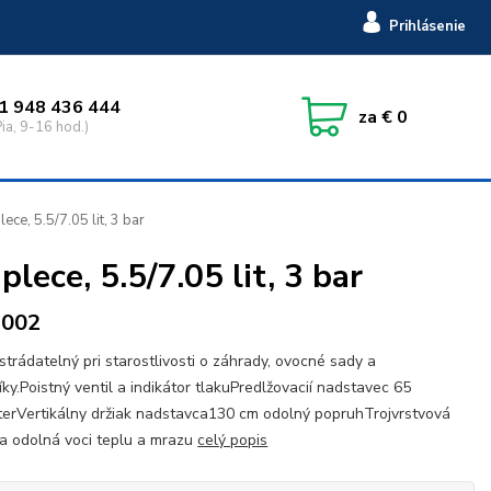
Prihlásenie
1 948 436 444
za
€ 0
ia, 9-16 hod.)
ce, 5.5/7.05 lit, 3 bar
ece, 5.5/7.05 lit, 3 bar
6002
trádatelný pri starostlivosti o záhrady, ovocné sady a
íky.Poistný ventil a indikátor tlakuPredlžovacií nadstavec 65
terVertikálny držiak nadstavca130 cm odolný popruhTrojvrstvová
a odolná voci teplu a mrazu
celý popis