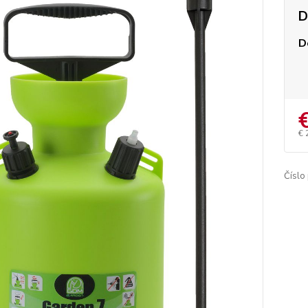
D
D
€ 
Číslo