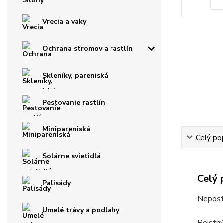
Vrecia a vaky
Ochrana stromov a rastlín
Skleníky, pareniská
Pestovanie rastlín
Minipareniská
Celý po
Solárne svietidlá
Celý 
Palisády
Nepostr
Umelé trávy a podlahy
Poistný