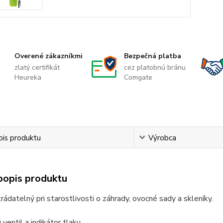
Overené zákazníkmi
Bezpečná platba
zlatý certifikát
cez platobnú bránu
Heureka
Comgate
pis produktu
Výrobca
popis produktu
ádatelný pri starostlivosti o záhrady, ovocné sady a skleníky.
 ventil a indikátor tlaku