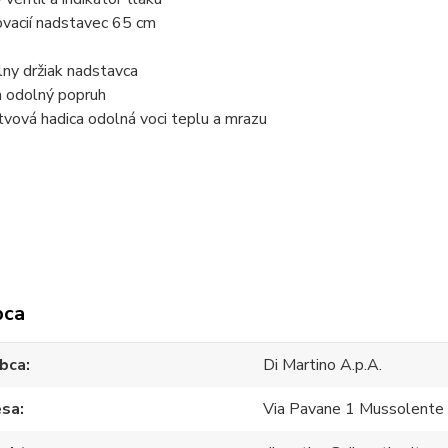
vacií nadstavec 65 cm
lny držiak nadstavca
 odolný popruh
tvová hadica odolná voci teplu a mrazu
bca
bca
Di Martino A.p.A.
esa
Via Pavane 1 Mussolente 