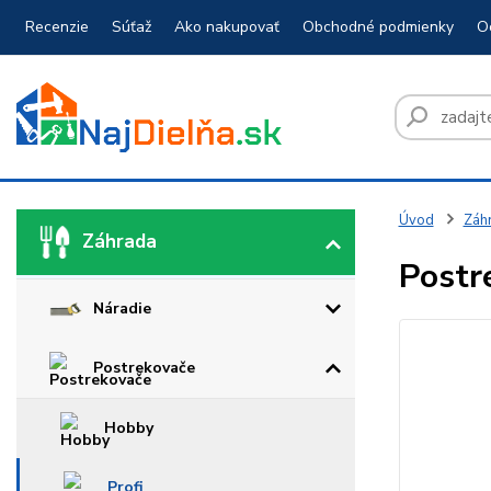
Recenzie
Súťaž
Ako nakupovať
Obchodné podmienky
O
Úvod
Záh
Záhrada
Postre
Náradie
Postrekovače
Hobby
Profi