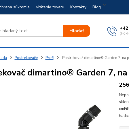
chrana súkromia
Vrátenie tovaru
Kontakty
Blog
+42
Hľadať
(Po-P
rada
Postrekovače
Profi
Postrekovač dimartino® Garden 7, na ple
kovač dimartino® Garden 7, na pl
25
Nepos
sklen
cmFil
hadic