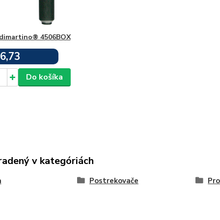
 dimartino® 4506BOX
6,73
Skladom
Do košíka
radený v kategóriách
a
Postrekovače
Pro