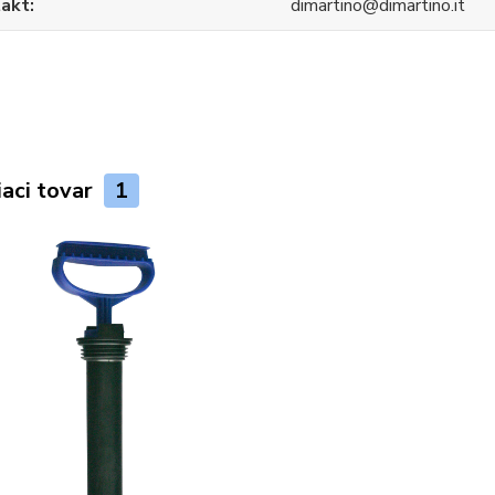
akt
dimartino@dimartino.it
iaci tovar
1