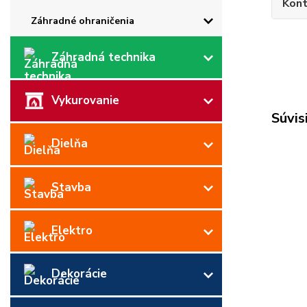
Kont
Záhradné ohraničenia
Záhradná technika
Vykurovanie
Súvis
Dielňa
Stavba
Elektro
Dekorácie