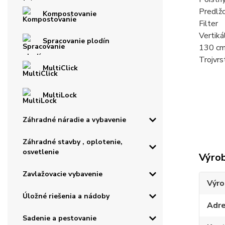
Predlžo
Kompostovanie
Filter
Vertiká
Spracovanie plodín
130 cm
Trojvrs
MultiClick
MultiLock
Záhradné náradie a vybavenie
Záhradné stavby , oplotenie,
osvetlenie
Výro
Zavlažovacie vybavenie
Výro
Úložné riešenia a nádoby
Adr
Sadenie a pestovanie