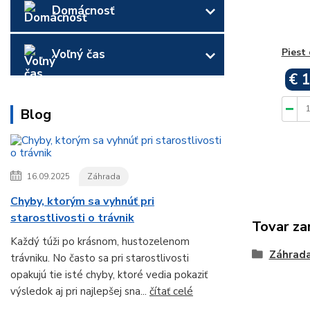
Domácnosť
Piest
Voľný čas
€ 1
Blog
16.09.2025
Záhrada
Chyby, ktorým sa vyhnúť pri
starostlivosti o trávnik
Tovar za
Každý túži po krásnom, hustozelenom
Záhrad
trávniku. No často sa pri starostlivosti
opakujú tie isté chyby, ktoré vedia pokaziť
výsledok aj pri najlepšej sna...
čítať celé