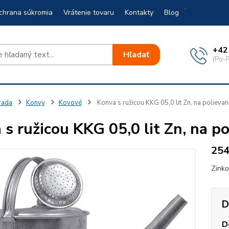
chrana súkromia
Vrátenie tovaru
Kontakty
Blog
+42
Hľadať
(Po-P
rada
Konvy
Kovové
Konva s ružicou KKG 05,0 lit Zn, na polievan
s ružicou KKG 05,0 lit Zn, na po
25
Zinko
D
D