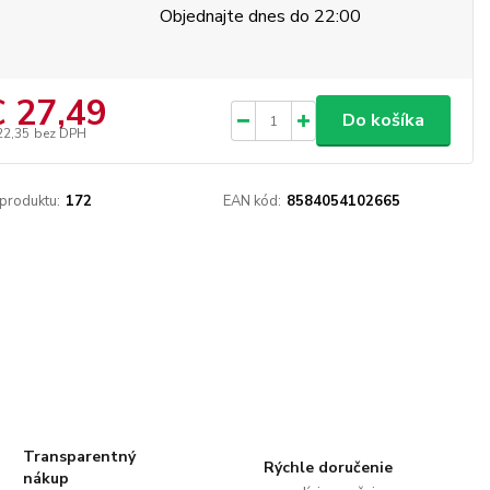
Objednajte dnes do 22:00
€ 27,49
Do košíka
22,35
bez DPH
 produktu:
172
EAN kód:
8584054102665
Transparentný
Rýchle doručenie
nákup