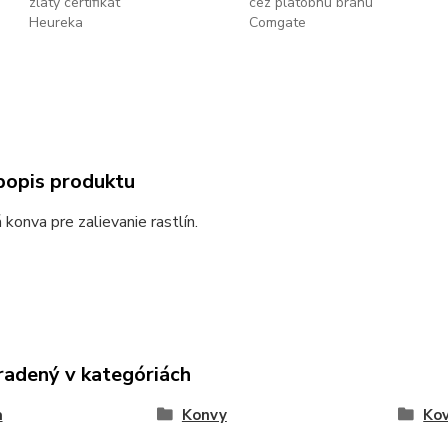
zlatý certifikát
cez platobnú bránu
Heureka
Comgate
popis produktu
 konva pre zalievanie rastlín.
radený v kategóriách
a
Konvy
Ko