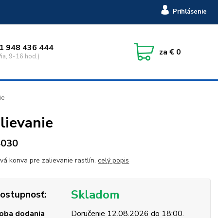
Prihlásenie
1 948 436 444
za
€ 0
ia, 9-16 hod.)
ie
lievanie
4030
vá konva pre zalievanie rastlín.
celý popis
Skladom
ostupnosť:
oba dodania
Doručenie 12.08.2026 do 18:00.