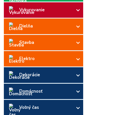
Vykurovanie
Dielňa
Stavba
Elektro
Dekorácie
Domácnosť
Voľný čas