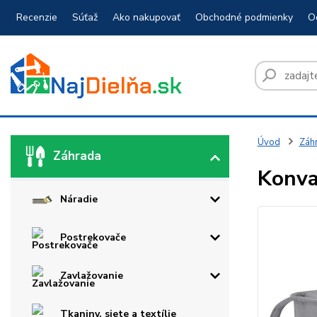
Recenzie
Súťaž
Ako nakupovať
Obchodné podmienky
O
Úvod
Záh
Záhrada
Konva 
Náradie
Postrekovače
Zavlažovanie
Tkaniny, siete a textílie