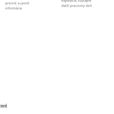
expedícia zvyčajne
presné a jasné
ďalší pracovný deň
informácie
vové