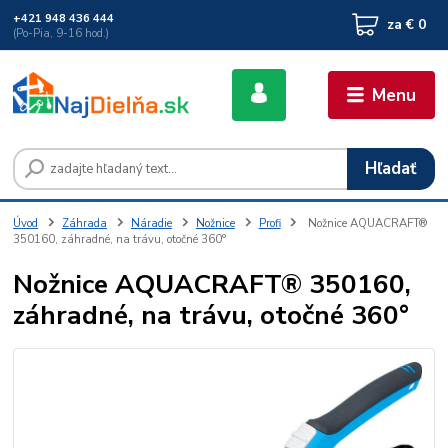
+421 948 436 444
za
€ 0
(Po-Pia, 9-16 hod.)
Menu
Hľadať
Úvod
Záhrada
Náradie
Nožnice
Profi
Nožnice AQUACRAFT®
350160, záhradné, na trávu, otočné 360°
Nožnice AQUACRAFT® 350160,
záhradné, na trávu, otočné 360°