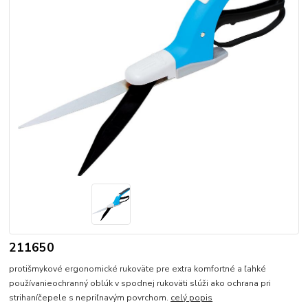
211650
protišmykové ergonomické rukoväte pre extra komfortné a ľahké
používanieochranný oblúk v spodnej rukoväti slúži ako ochrana pri
strihaníčepele s nepriľnavým povrchom.
celý popis