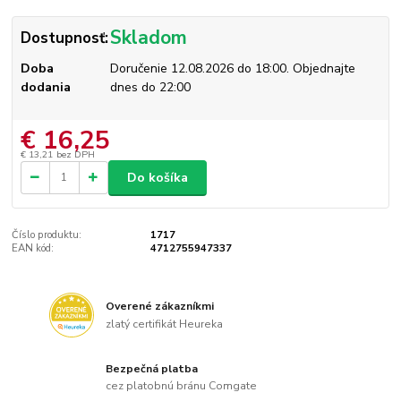
Skladom
Dostupnosť:
Doba
Doručenie 12.08.2026 do 18:00. Objednajte
dodania
dnes do 22:00
€ 16,25
€ 13,21
bez DPH
Do košíka
Číslo produktu:
1717
EAN kód:
4712755947337
Overené zákazníkmi
zlatý certifikát Heureka
Bezpečná platba
cez platobnú bránu Comgate