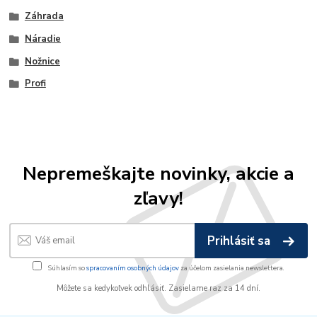
Záhrada
Náradie
Nožnice
Profi
Nepremeškajte novinky, akcie a
zľavy!
Prihlásiť sa
Súhlasím so
spracovaním osobných údajov
za účelom zasielania newslettera.
Môžete sa kedykoľvek odhlásiť. Zasielame raz za 14 dní.