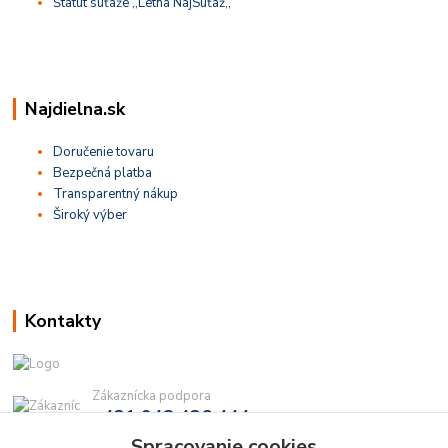
Štatút súťaže ,,Letná NajSúťaž,,
Najdielna.sk
Doručenie tovaru
Bezpečná platba
Transparentný nákup
Široký výber
Kontakty
Zákaznícka podpora
+421 948 436 444
(Po-Pia, 9-16 hod.)
Spracovanie cookies