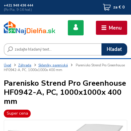
+421 948 436 444
za
€ 0
(Po-Pia, 9-16 hod.)
Menu
Hľadať
Úvod
Záhrada
Skleníky, pareniská
Parenisko Strend Pro Greenhouse
HF0942-A, PC, 1000x1000x 400 mm
Parenisko Strend Pro Greenhouse
HF0942-A, PC, 1000x1000x 400
mm
Super cena