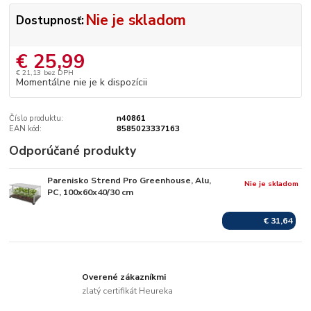
Nie je skladom
Dostupnosť:
€ 25,99
€ 21,13
bez DPH
Momentálne nie je k dispozícii
Číslo produktu:
n40861
EAN kód:
8585023337163
Odporúčané produkty
Parenisko Strend Pro Greenhouse, Alu,
Nie je skladom
PC, 100x60x40/30 cm
€ 31,64
Overené zákazníkmi
zlatý certifikát Heureka