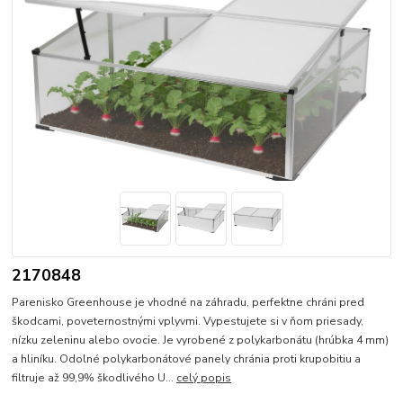
2170848
Parenisko Greenhouse je vhodné na záhradu, perfektne chráni pred
škodcami, poveternostnými vplyvmi. Vypestujete si v ňom priesady,
nízku zeleninu alebo ovocie. Je vyrobené z polykarbonátu (hrúbka 4 mm)
a hliníku. Odolné polykarbonátové panely chránia proti krupobitiu a
filtruje až 99,9% škodlivého U...
celý popis