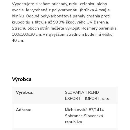
Vypestujete si v ňom priesady, nízku zeleninu alebo
ovocie. Je vyrobené z polykarbonátu (hrúbka 4 mm) a
hliníku. Odolné polykarbonátové panely chránia proti
krupobitiu a filtruje až 99,9% škodlivého UV žiarenia.
Strechu oboch strán môžete vyklopiť. Rozmery pareniska:
100x100x30 cm, v najvyššom strednom bode má výšku
40 cm.
Výrobca
Výrobca
SLOVAKIA TREND
EXPORT - IMPORT, s.r.o.
Adresa
Michalovská 87/1414
Sobrance Slovenská
republika