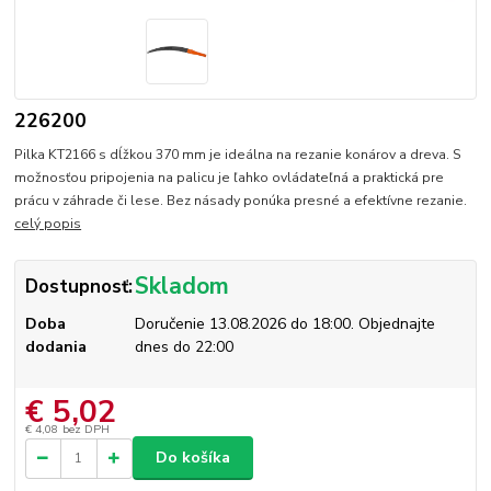
226200
Pilka KT2166 s dĺžkou 370 mm je ideálna na rezanie konárov a dreva. S
možnosťou pripojenia na palicu je ľahko ovládateľná a praktická pre
prácu v záhrade či lese. Bez násady ponúka presné a efektívne rezanie.
celý popis
Skladom
Dostupnosť:
Doba
Doručenie 13.08.2026 do 18:00. Objednajte
dodania
dnes do 22:00
€ 5,02
€ 4,08
bez DPH
Do košíka