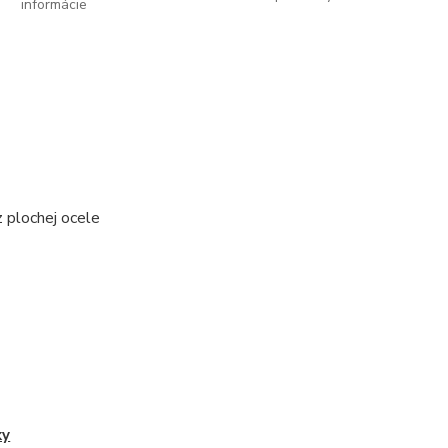
informácie
 plochej ocele
ky