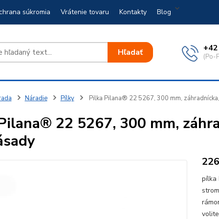
chrana súkromia
Vrátenie tovaru
Kontakty
Blog
+42
Hľadať
(Po-P
rada
Náradie
Pílky
Pilka Pilana® 22 5267, 300 mm, záhradnícka, 
 Pilana® 22 5267, 300 mm, záhrad
ásady
22
pílka
strom
rámom
volit