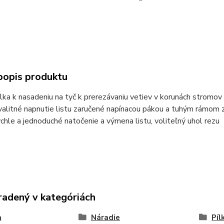
popis produktu
ílka k nasadeniu na tyč k prerezávaniu vetiev v korunách stromov
valitné napnutie listu zaručené napínacou pákou a tuhým rámom z
ýchle a jednoduché natočenie a výmena listu, voliteľný uhol rezu
radený v kategóriách
a
Náradie
Píl