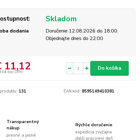
Skladom
ostupnosť:
oba dodania
Doručenie 12.08.2026 do 18:00.
Objednajte dnes do 22:00
€ 11,12
Do košíka
9,04
bez DPH
 produktu:
131
EAN kód:
8595149410381
Transparentný
Rýchle doručenie
nákup
expedícia zvyčajne
presné a jasné
ďalší pracovný deň