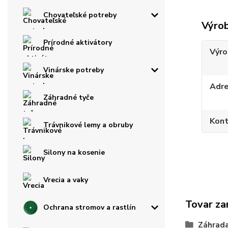
Chovateľské potreby
Výro
Prírodné aktivátory
Výro
Vinárske potreby
Adr
Záhradné tyče
Kont
Trávnikové lemy a obruby
Silony na kosenie
Vrecia a vaky
Tovar za
Ochrana stromov a rastlín
Záhrad