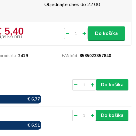
Objednajte dnes do 22:00
€ 5,40
Do košíka
4,39
bez DPH
 produktu:
2419
EAN kód:
8585023357840
Do košíka
Skladom
€ 6,77
Skladom
Do košíka
€ 6,91