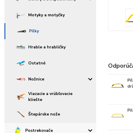
Motyky a motyčky
Pílky
Hrable a hrabličky
Ostatné
Odporúč
Nožnice
Pí
dr
Viazacie a vrúbľovacie
kliešte
Pi
Štepárske nože
Postrekovače