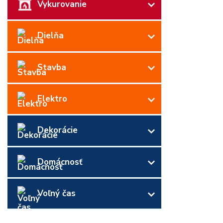
Vykurovanie
Dielňa
Stavba
Elektro
Dekorácie
Domácnosť
Voľný čas