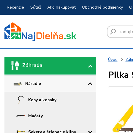
Recenzie
Súťaž
Ako nakupovať
Obchodné podmienky
O
Úvod
Záh
Záhrada
Pilka
Náradie
Kosy a kosáky
Mačety
Sekery a štiepacie kliny