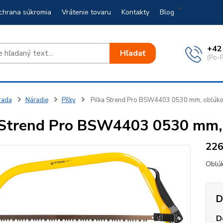
chrana súkromia
Vrátenie tovaru
Kontakty
Blog
+42
Hľadať
(Po-P
rada
Náradie
Pílky
Pilka Strend Pro BSW4403 0530 mm, oblúko
 Strend Pro BSW4403 0530 mm, 
22
Oblúk
D
D