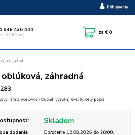
Prihlásenie
1 948 436 444
za
€ 0
ia, 9-16 hod.)
vá, záhradná
oblúková, záhradná
6283
ový rám z oceľových trubiek vysokej kvality.
celý popis
Skladom
ostupnosť:
oba dodania
Doručenie 12.08.2026 do 18:00.