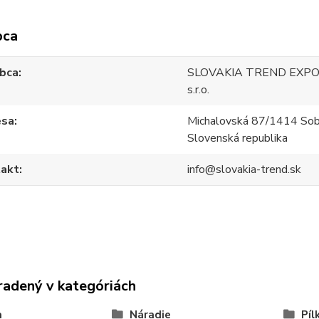
bca
bca
SLOVAKIA TREND EXPO
s.r.o.
esa
Michalovská 87/1414 Sob
Slovenská republika
akt
info@slovakia-trend.sk
radený v kategóriách
a
Náradie
Píl