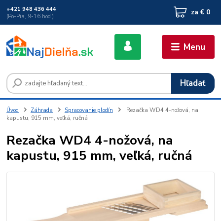
+421 948 436 444
za
€ 0
(Po-Pia, 9-16 hod.)
Menu
Hľadať
Úvod
Záhrada
Spracovanie plodín
Rezačka WD4 4-nožová, na
kapustu, 915 mm, veľká, ručná
Rezačka WD4 4-nožová, na
kapustu, 915 mm, veľká, ručná