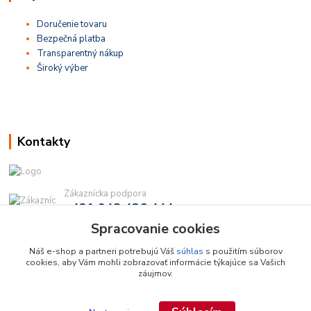
Doručenie tovaru
Bezpečná platba
Transparentný nákup
Široký výber
Kontakty
Zákaznícka podpora
+421 948 436 444
(Po-Pia, 9-16 hod.)
Spracovanie cookies
info@najdielna.sk
Náš e-shop a partneri potrebujú Váš
súhlas
s použitím súborov
cookies, aby Vám mohli zobrazovať informácie týkajúce sa Vašich
záujmov.