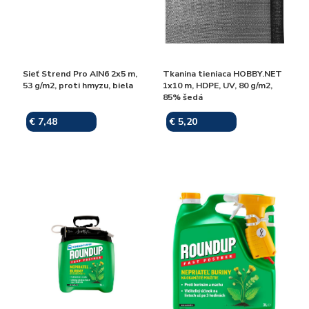
Sieť Strend Pro AIN6 2x5 m,
Tkanina tieniaca HOBBY.NET
53 g/m2, proti hmyzu, biela
1x10 m, HDPE, UV, 80 g/m2,
85% šedá
€ 7,48
€ 5,20
Skladom
Skladom