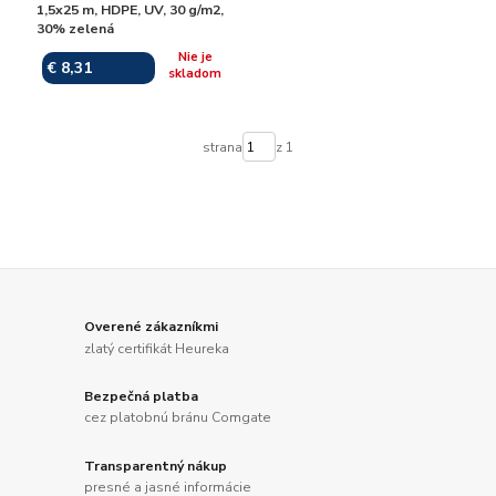
1,5x25 m, HDPE, UV, 30 g/m2,
30% zelená
Nie je
€ 8,31
skladom
strana
z 1
Overené zákazníkmi
zlatý certifikát Heureka
Bezpečná platba
cez platobnú bránu Comgate
Transparentný nákup
presné a jasné informácie