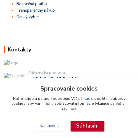
Bezpečná platba
Transparentný nákup
Široký výber
Kontakty
Zákaznícka podpora
+421 948 436 444
(Po-Pia, 9-16 hod.)
Spracovanie cookies
info@najdielna.sk
Náš e-shop a partneri potrebujú Váš
súhlas
s použitím súborov
cookies, aby Vám mohli zobrazovať informácie týkajúce sa Vašich
záujmov.
Súhlasím
Nastavenia