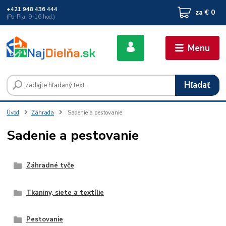
+421 948 436 444
za
€ 0
(Po-Pia, 9-16 hod.)
Menu
Hľadať
Úvod
Záhrada
Sadenie a pestovanie
Sadenie a pestovanie
Záhradné tyče
Tkaniny, siete a textílie
Pestovanie