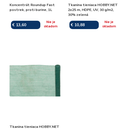
Koncentrát Roundup Fast
Tkanina tieniaca HOBBY.NET
postrek, proti burine, 1L
2x25 m, HDPE, UV, 30 g/m2,
30% zelená
Nie je
Nie je
€ 13,60
€ 10,88
skladom
skladom
Tkanina tieniaca HOBBY.NET