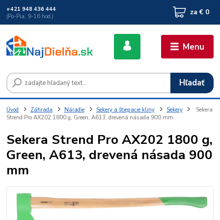
+421 948 436 444
za
€ 0
(Po-Pia, 9-16 hod.)
Menu
Hľadať
Úvod
Záhrada
Náradie
Sekery a štiepacie kliny
Sekery
Sekera
Strend Pro AX202 1800 g, Green, A613, drevená násada 900 mm
Sekera Strend Pro AX202 1800 g,
Green, A613, drevená násada 900
mm