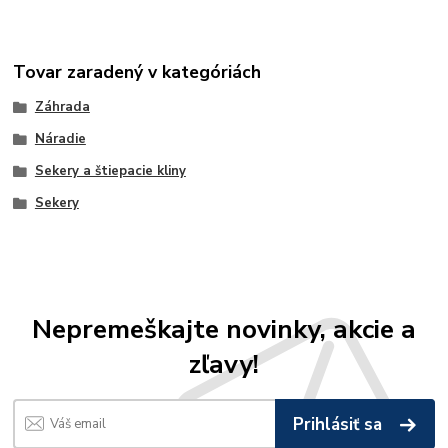
Tovar zaradený v kategóriách
Záhrada
Náradie
Sekery a štiepacie kliny
Sekery
Nepremeškajte novinky, akcie a
zľavy!
Prihlásiť sa