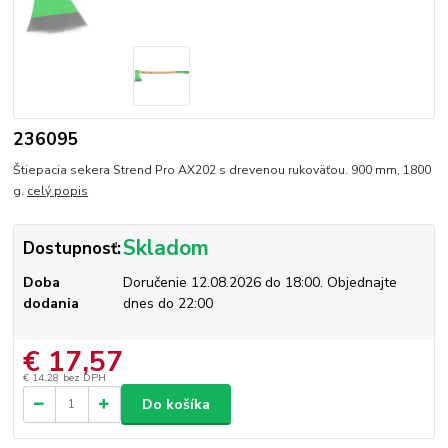
236095
Štiepacia sekera Strend Pro AX202 s drevenou rukoväťou. 900 mm, 1800
g.
celý popis
Skladom
Dostupnosť:
Doba
Doručenie 12.08.2026 do 18:00. Objednajte
dodania
dnes do 22:00
€ 17,57
€ 14,28
bez DPH
Do košíka