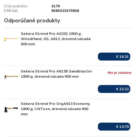
Číslo produktu:
3179
EAN kód:
8585023370856
Odporúčané produkty
Sekera Strend Pro AX201 1800 g,
Skladom
WoodHand, GS, A613, drevená násada
900 mm
€ 16,31
Sekera Strend Pro A613B Sandblaster
Nie je skladom
1800 g, drevená násada 900 mm
€ 23,22
Sekera Strend Pro OrgA613 Economy,
Skladom
1800 g, CNToon, drevená násada 900
mm
€ 14,70