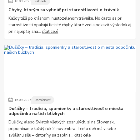
16
.
09
.
2025
Záhrada
Chyby, ktorým sa vyhnúť pri starostlivosti o trávnik
Každý túži po krásnom, hustozelenom trávniku. No často sa pri
starostlivosti opakujú tie isté chyby, ktoré vedia pokaziť výsledok aj
pri najlepšej sna...
čítať celé
16
.
09
.
2025
Domácnosť
Dušičky – tradícia, spomienky a starostlivosť o miesta
odpočinku našich blízkych
Dušičky, alebo Sviatok všetkých zosnulých, si na Slovensku
pripomíname každý rok 2. novembra. Tento deň má v sebe
zvláštnu silu – cintoríny sa zaplnia...
čítať celé