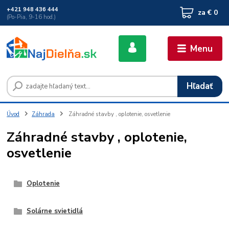
+421 948 436 444
za
€ 0
(Po-Pia, 9-16 hod.)
Menu
Hľadať
Úvod
Záhrada
Záhradné stavby , oplotenie, osvetlenie
Záhradné stavby , oplotenie,
osvetlenie
Oplotenie
Solárne svietidlá