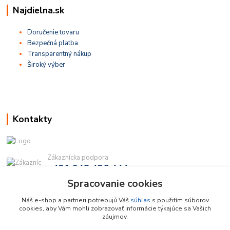
Najdielna.sk
Doručenie tovaru
Bezpečná platba
Transparentný nákup
Široký výber
Kontakty
Zákaznícka podpora
+421 948 436 444
(Po-Pia, 9-16 hod.)
Spracovanie cookies
info@najdielna.sk
Náš e-shop a partneri potrebujú Váš
súhlas
s použitím súborov
cookies, aby Vám mohli zobrazovať informácie týkajúce sa Vašich
záujmov.