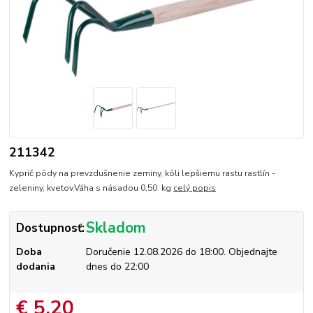
211342
Kyprič pôdy na prevzdušnenie zeminy, kôli lepšiemu rastu rastlín -
zeleniny, kvetov.Váha s násadou 0,50 kg
celý popis
Skladom
Dostupnosť:
Doba
Doručenie 12.08.2026 do 18:00. Objednajte
dodania
dnes do 22:00
€ 5,20