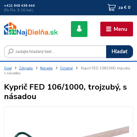
+421 948 436 444
za
€ 0
(Po-Pia, 9-16 hod.)
Menu
Hľadať
Úvod
Záhrada
Náradie
Ostatné
Kyprič FED 106/1000, trojzubý,
s násadou
Kyprič FED 106/1000, trojzubý, s
násadou