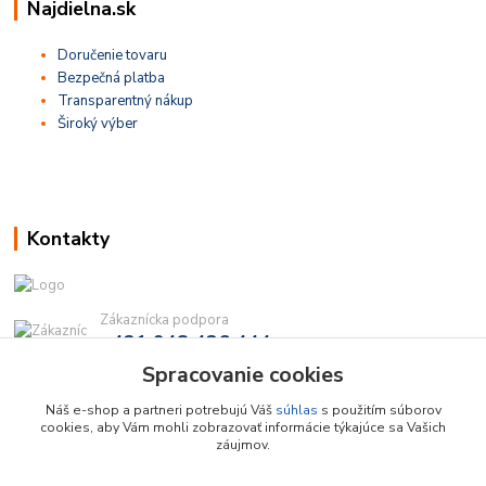
Najdielna.sk
Doručenie tovaru
Bezpečná platba
Transparentný nákup
Široký výber
Kontakty
Zákaznícka podpora
+421 948 436 444
(Po-Pia, 9-16 hod.)
Spracovanie cookies
info@najdielna.sk
Náš e-shop a partneri potrebujú Váš
súhlas
s použitím súborov
cookies, aby Vám mohli zobrazovať informácie týkajúce sa Vašich
záujmov.