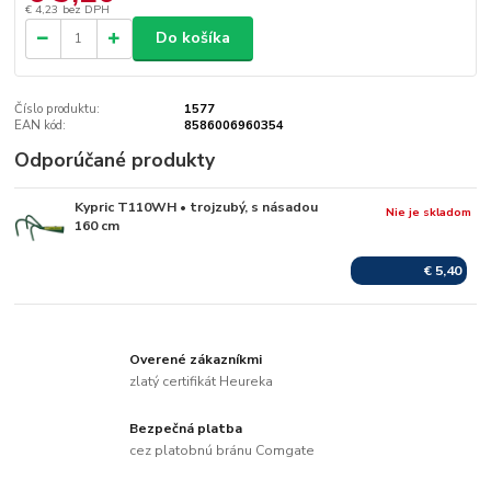
€ 4,23
bez DPH
Do košíka
Číslo produktu:
1577
EAN kód:
8586006960354
Odporúčané produkty
Kypric T110WH • trojzubý, s násadou
Nie je skladom
160 cm
€ 5,40
Overené zákazníkmi
zlatý certifikát Heureka
Bezpečná platba
cez platobnú bránu Comgate