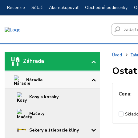
Recenzie
Súťaž
Ako nakupovať
Obchodné podmienky
O
Úvod
Záh
Záhrada
Ostat
Náradie
Cena:
Kosy a kosáky
Mačety
Sklad
Sekery a štiepacie kliny