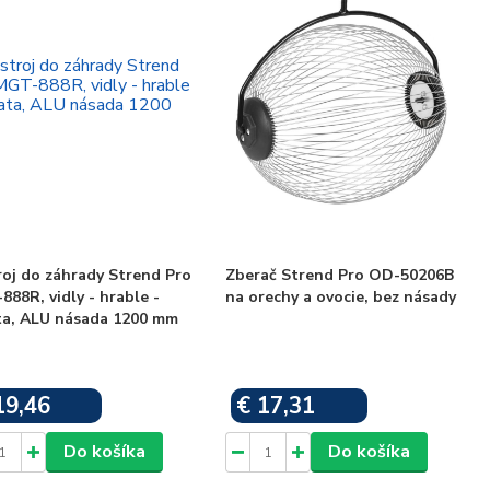
roj do záhrady Strend Pro
Zberač Strend Pro OD-50206B
88R, vidly - hrable -
na orechy a ovocie, bez násady
ta, ALU násada 1200 mm
19,46
€ 17,31
Skladom
Skladom
Do košíka
Do košíka