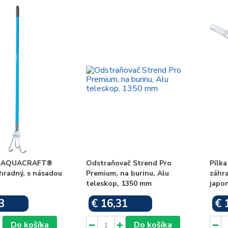
or AQUACRAFT®
Odstraňovač Strend Pro
Pílk
hradný, s násadou
Premium, na burinu, Alu
záhr
teleskop, 1350 mm
japo
3
€ 16,31
€ 
Skladom
Skladom
Do košíka
Do košíka