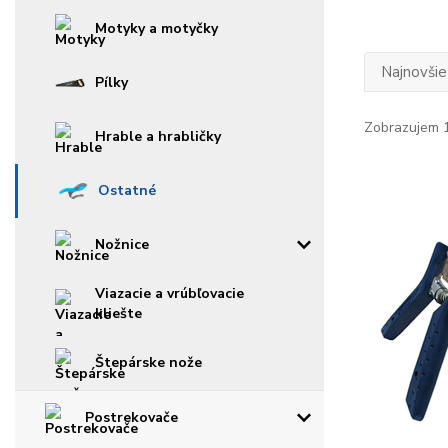
Motyky a motyčky
Najnovšie
Pílky
Zobrazujem 1
Hrable a hrabličky
Ostatné
Nožnice
Viazacie a vrúbľovacie
kliešte
Štepárske nože
Postrekovače