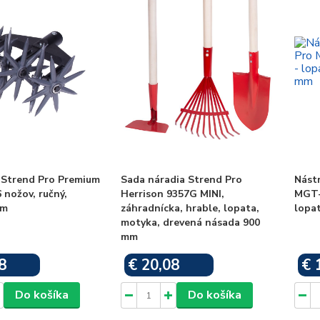
 Strend Pro Premium
Sada náradia Strend Pro
Nást
 nožov, ručný,
Herrison 9357G MINI,
MGT-8
mm
záhradnícka, hrable, lopata,
lopa
motyka, drevená násada 900
mm
8
€ 20,08
€ 
Skladom
Skladom
Do košíka
Do košíka