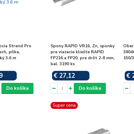
ocia Strend Pro
Spony RAPID VR16, Zn, sponky
Ober
ch, pílka,
pre viazacie kliešte RAPID
38046
ký 3.6 m
FP216 a FP20, pre drôt 2-8 mm,
150/
bal. 3190 ks
9
€ 27,12
€ 
Skladom
Skladom
Do košíka
Do košíka
Super cena