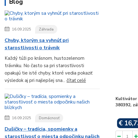
Blog
16.09.2025
Záhrada
Chyby, ktorým sa vyhnúť pri
starostlivosti o trávnik
Každý túži po krásnom, hustozelenom
trávniku. No často sa pri starostlivosti
opakujú tie isté chyby, ktoré vedia pokaziť
výsledok aj pri najlepšej sna...
čítať celé
Kultivát
380392, zá
16.09.2025
Domácnosť
€ 16,7
Dušičky – tradícia, spomienky a
starostlivosť o miesta odpočinku našich