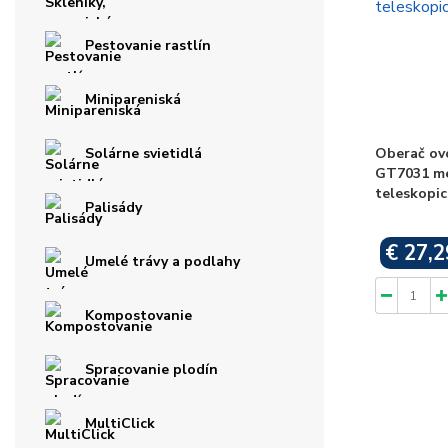
Pestovanie rastlín
Minipareniská
Oberač ov
Solárne svietidlá
GT7031 me
teleskopic
Palisády
€ 27,2
Umelé trávy a podlahy
Kompostovanie
Spracovanie plodín
MultiClick