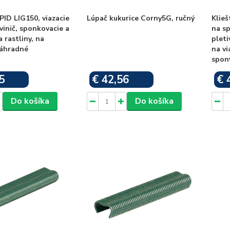
PID LIG150, viazacie
Lúpač kukurice Corny5G, ručný
Klieš
 vinič, sponkovacie a
na sp
a rastliny, na
pleti
záhradné
na vi
spon
5
€ 42,56
€ 
Skladom
Skladom
Do košíka
Do košíka