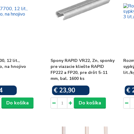
0, 12 lit.,
Spony RAPID VR22, Zn, sponky
Rozm
, na hnojivo
pre viazacie kliešte RAPID
sypký
FP222 a FP20, pre drôt 5-11
lit./
mm, bal. 1600 ks
4
€ 23,90
€ 
Skladom
Skladom
Do košíka
Do košíka