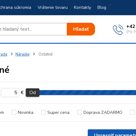
chrana súkromia
Vrátenie tovaru
Kontakty
Blog
+42
Hľadať
(Po-P
rada
Náradie
Ostatné
né
€
Od
om
Novinka
Super cena
Doprava ZADARMO
Upresniť paramet