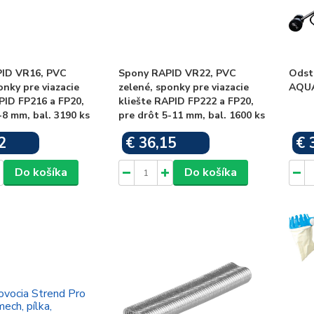
ID VR16, PVC
Spony RAPID VR22, PVC
Odst
onky pre viazacie
zelené, sponky pre viazacie
AQUA
PID FP216 a FP20,
kliešte RAPID FP222 a FP20,
-8 mm, bal. 3190 ks
pre drôt 5-11 mm, bal. 1600 ks
2
€ 36,15
€ 
Skladom
Skladom
Do košíka
Do košíka