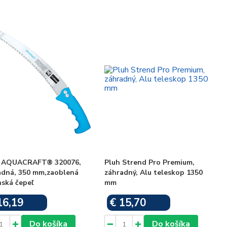
a AQUACRAFT® 320076,
Pluh Strend Pro Premium,
adná, 350 mm,zaoblená
záhradný, Alu teleskop 1350
nská čepeľ
mm
16,19
€ 15,70
Skladom
Skladom
Do košíka
Do košíka