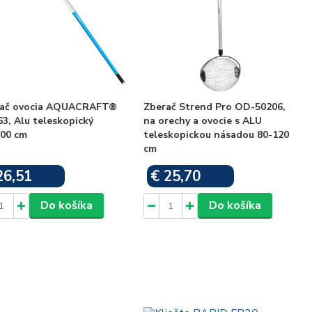
ač ovocia AQUACRAFT®
Zberač Strend Pro OD-50206,
3, Alu teleskopický
na orechy a ovocie s ALU
300 cm
teleskopickou násadou 80-120
cm
26,51
€ 25,70
Skladom
Skladom
Do košíka
Do košíka