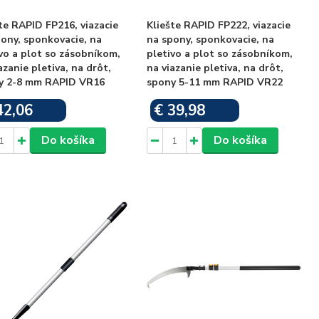
te RAPID FP216, viazacie
Kliešte RAPID FP222, viazacie
ony, sponkovacie, na
na spony, sponkovacie, na
vo a plot so zásobníkom,
pletivo a plot so zásobníkom,
azanie pletiva, na drôt,
na viazanie pletiva, na drôt,
y 2-8 mm RAPID VR16
spony 5-11 mm RAPID VR22
42,06
€ 39,98
Skladom
Skladom
Do košíka
Do košíka