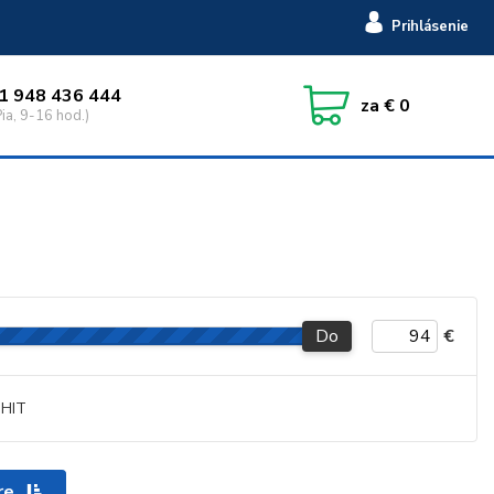
Prihlásenie
1 948 436 444
za
€ 0
ia, 9-16 hod.)
Do
€
HIT
re