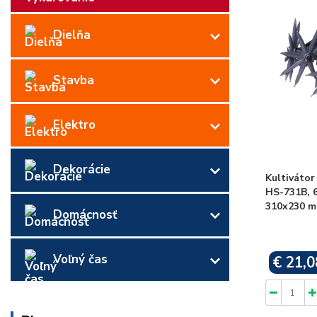
Dielňa
Stavba
Elektro
Dekorácie
Kultivátor
HS-731B, 6
310x230 
Domácnosť
Voľný čas
€ 21,0