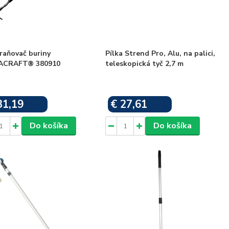
raňovač buriny
Pílka Strend Pro, Alu, na palici,
CRAFT® 380910
teleskopická tyč 2,7 m
31,19
€ 27,61
Skladom
Skladom
Do košíka
Do košíka