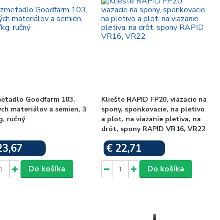
etadlo Goodfarm 103,
Kliešte RAPID FP20, viazacie na
ch materiálov a semien, 3
spony, sponkovacie, na pletivo
kg, ručný
a plot, na viazanie pletiva, na
drôt, spony RAPID VR16, VR22
23,67
€ 22,71
Skladom
Skladom
Do košíka
Do košíka