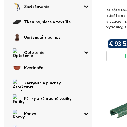
Zavlažovanie
Kliešte RA
kliešte na
viazacie, n
Tkaniny, siete a textílie
výhonky, 
Umývadlá a pumpy
€ 93,5
Oplotenie
Kvetináče
Zakrývacie plachty
Fúriky a záhradné vozíky
Konvy