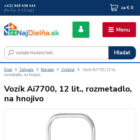
+421 948 436 444
za
€ 0
(Po-Pia, 9-16 hod.)
Menu
Hľadať
Úvod
Záhrada
Náradie
Ostatné
Vozík Ai7700, 12 lit.,
rozmetadlo, na hnojivo
Vozík Ai7700, 12 lit., rozmetadlo,
na hnojivo