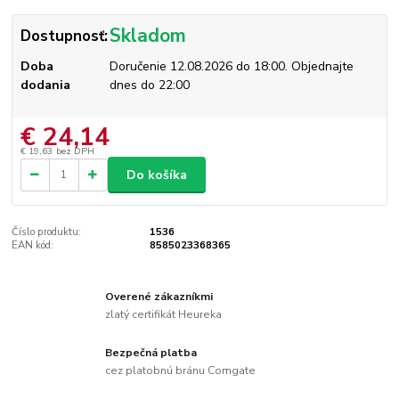
Skladom
Dostupnosť:
Doba
Doručenie 12.08.2026 do 18:00. Objednajte
dodania
dnes do 22:00
€ 24,14
€ 19,63
bez DPH
Do košíka
Číslo produktu:
1536
EAN kód:
8585023368365
Overené zákazníkmi
zlatý certifikát Heureka
Bezpečná platba
cez platobnú bránu Comgate