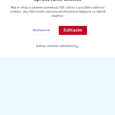
Najdielna.sk
Náš e-shop a partneri potrebujú Váš
súhlas
s použitím súborov
cookies, aby Vám mohli zobrazovať informácie týkajúce sa Vašich
záujmov.
Doručenie tovaru
Bezpečná platba
Transparentný nákup
Súhlasím
Nastavenia
Široký výber
Súhlas môžete odmietnuť
tu
.
Kontakty
Zákaznícka podpora
+421 948 436 444
(Po-Pia, 9-16 hod.)
info@najdielna.sk