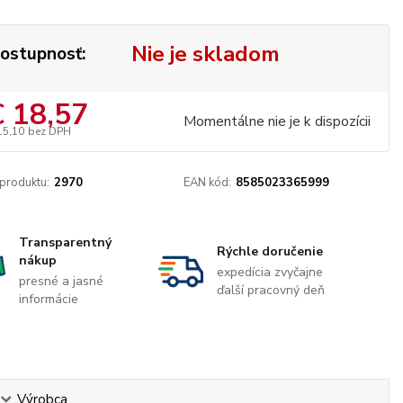
Nie je skladom
ostupnosť:
€ 18,57
Momentálne nie je k dispozícii
15,10
bez DPH
 produktu:
2970
EAN kód:
8585023365999
Transparentný
Rýchle doručenie
nákup
expedícia zvyčajne
presné a jasné
ďalší pracovný deň
informácie
Výrobca