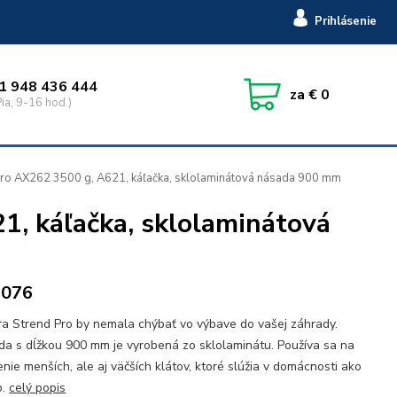
Prihlásenie
1 948 436 444
za
€ 0
ia, 9-16 hod.)
ro AX262 3500 g, A621, káľačka, sklolaminátová násada 900 mm
1, káľačka, sklolaminátová
6076
a Strend Pro by nemala chýbať vo výbave do vašej záhrady.
a s dĺžkou 900 mm je vyrobená zo sklolaminátu. Používa sa na
enie menších, ale aj väčších klátov, ktoré slúžia v domácnosti ako
o.
celý popis