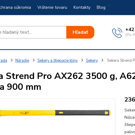
chrana súkromia
Vrátenie tovaru
Kontakty
Blog
+42
Hľadať
(Po-P
rada
Náradie
Sekery a štiepacie kliny
Sekery
Sekera Strend P
a Strend Pro AX262 3500 g, A62
da 900 mm
23
Seker
Násad
štiep
paliv