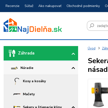
Recenzie
Súťaž
Ako nakupovať
Obchodné podmienky
O
Úvod
Záh
Záhrada
Seker
nása
Náradie
Kosy a kosáky
Mačety
Sekery a štiepacie kliny