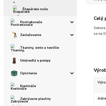
Štepárske nože
Celý 
Postrekovače
Sekera 
sa na š
Zavlažovanie
Tkaniny, siete a textílie
Umývadlá a pumpy
Výro
Oplotenie
Výro
Kvetináče
Adr
Zakrývacie plachty