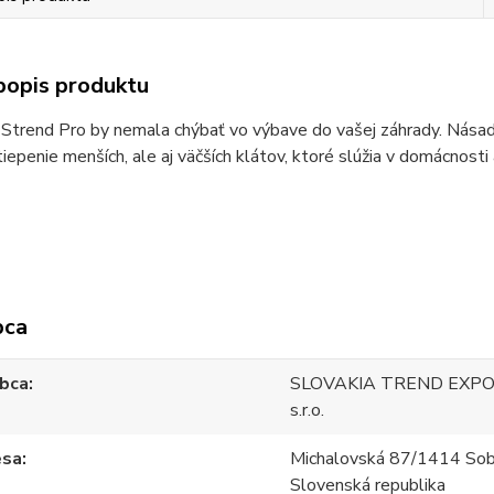
popis produktu
Strend Pro by nemala chýbať vo výbave do vašej záhrady. Násad
tiepenie menších, ale aj väčších klátov, ktoré slúžia v domácnosti 
bca
bca
SLOVAKIA TREND EXPO
s.r.o.
esa
Michalovská 87/1414 Sob
Slovenská republika