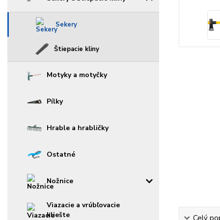
Sekery
Štiepacie kliny
Motyky a motyčky
Pílky
Hrable a hrabličky
Ostatné
Nožnice
Viazacie a vrúbľovacie
kliešte
Celý po