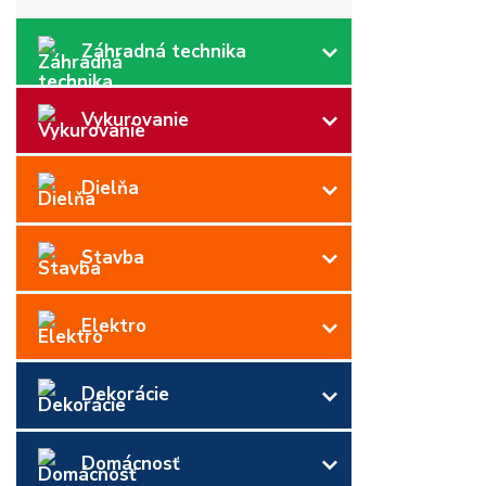
Záhradná technika
Vykurovanie
Dielňa
Stavba
Elektro
Dekorácie
Domácnosť