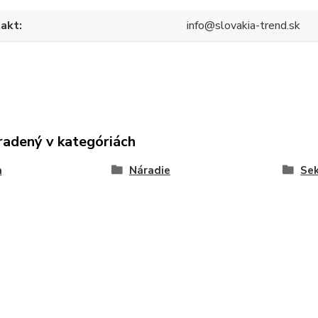
akt
info@slovakia-trend.sk
radený v kategóriách
a
Náradie
Sek