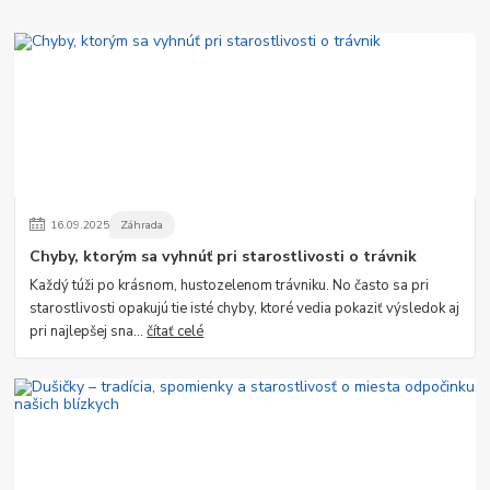
16
.
09
.
2025
Záhrada
Chyby, ktorým sa vyhnúť pri starostlivosti o trávnik
Každý túži po krásnom, hustozelenom trávniku. No často sa pri
starostlivosti opakujú tie isté chyby, ktoré vedia pokaziť výsledok aj
pri najlepšej sna...
čítať celé