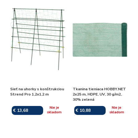
Sieť na uhorky s konštrukciou
Tkanina tieniaca HOBBY.NET
Strend Pro 1,2x1,2 m
2x25 m, HDPE, UV, 30 g/m2,
30% zelená
Nie je
Nie je
€ 13,68
€ 10,88
skladom
skladom