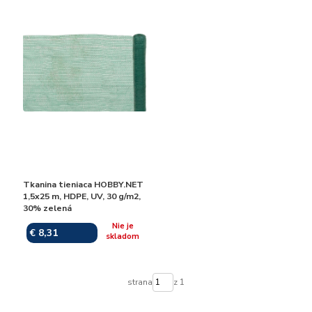
Tkanina tieniaca HOBBY.NET
1,5x25 m, HDPE, UV, 30 g/m2,
30% zelená
Nie je
€ 8,31
skladom
strana
z 1