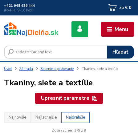
+421 948 436 444
za
€ 0
(Po-Pia, 9-16 hod.)
Menu
Hľadať
Úvod
Záhrada
Sadenie a pestovanie
Tkaniny, siete a textílie
Tkaniny, siete a textílie
Upresniť parametre
Najnovšie
Najlacnejšie
Najdrahšie
Zobrazujem 1-9 z 9