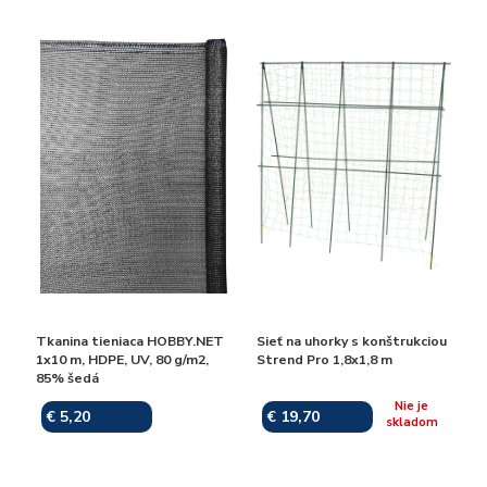
Tkanina tieniaca HOBBY.NET
Sieť na uhorky s konštrukciou
1x10 m, HDPE, UV, 80 g/m2,
Strend Pro 1,8x1,8 m
85% šedá
Nie je
€ 5,20
€ 19,70
Skladom
skladom