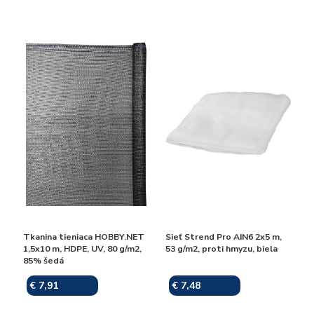
Tkanina tieniaca HOBBY.NET
Sieť Strend Pro AIN6 2x5 m,
1,5x10 m, HDPE, UV, 80 g/m2,
53 g/m2, proti hmyzu, biela
85% šedá
€ 7,91
€ 7,48
Skladom
Skladom