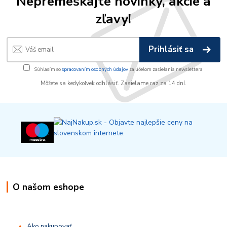
Nepremeškajte novinky, akcie a
zľavy!
Prihlásiť sa
Súhlasím so
spracovaním osobných údajov
za účelom zasielania newslettera.
Môžete sa kedykoľvek odhlásiť. Zasielame raz za 14 dní.
O našom eshope
Ako nakupovať