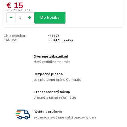
€ 15
€ 12,20
bez DPH
Do košíka
Číslo produktu:
n46675
EAN kód:
8584163022427
Overené zákazníkmi
zlatý certifikát Heureka
Bezpečná platba
cez platobnú bránu Comgate
Transparentný nákup
presné a jasné informácie
Rýchle doručenie
expedícia zvyčajne ďalší pracovný deň