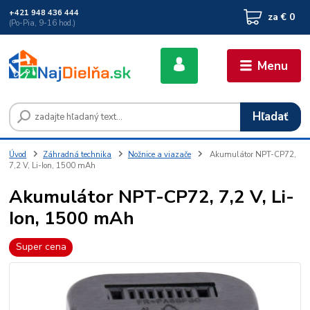
+421 948 436 444
za
€ 0
(Po-Pia, 9-16 hod.)
Menu
Hľadať
Úvod
Záhradná technika
Nožnice a viazače
Akumulátor NPT-CP72,
7,2 V, Li-Ion, 1500 mAh
Akumulátor NPT-CP72, 7,2 V, Li-
Ion, 1500 mAh
Super cena