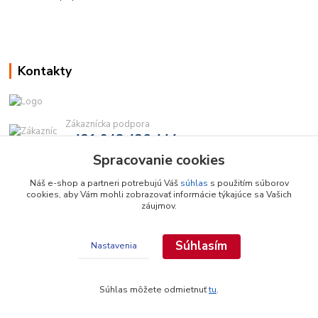
Kontakty
Zákaznícka podpora
+421 948 436 444
(Po-Pia, 9-16 hod.)
Spracovanie cookies
info@najdielna.sk
Náš e-shop a partneri potrebujú Váš
súhlas
s použitím súborov
cookies, aby Vám mohli zobrazovať informácie týkajúce sa Vašich
záujmov.
Súhlasím
Nastavenia
Copyright © 2026 najdielna.sk
Súhlas môžete odmietnuť
tu
.
Vytvorené na
Eshop-rychlo.sk