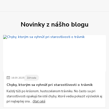
Novinky z nášho blogu
16
.
09
.
2025
Záhrada
Chyby, ktorým sa vyhnúť pri starostlivosti o trávnik
Každý túži po krásnom, hustozelenom trávniku. No často sa pri
starostlivosti opakujú tie isté chyby, ktoré vedia pokaziť výsledok aj
pri najlepšej sna...
čítať celé