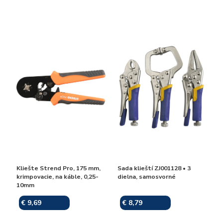
Kliešte Strend Pro, 175 mm,
Sada klieští ZJ001128 • 3
krimpovacie, na káble, 0,25-
dielna, samosvorné
10mm
€ 9,69
€ 8,79
Skladom
Skladom