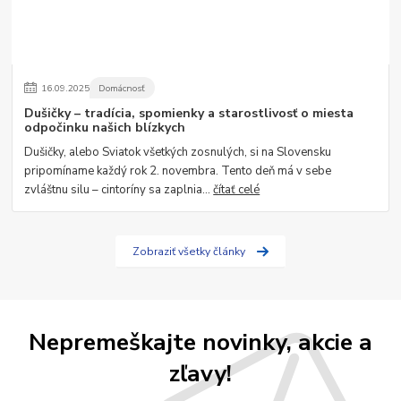
16
.
09
.
2025
Domácnosť
Dušičky – tradícia, spomienky a starostlivosť o miesta
odpočinku našich blízkych
Dušičky, alebo Sviatok všetkých zosnulých, si na Slovensku
pripomíname každý rok 2. novembra. Tento deň má v sebe
zvláštnu silu – cintoríny sa zaplnia...
čítať celé
Zobraziť všetky články
Nepremeškajte novinky, akcie a
zľavy!