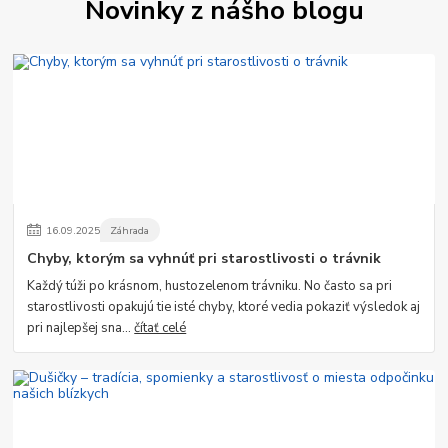
Novinky z nášho blogu
16
.
09
.
2025
Záhrada
Chyby, ktorým sa vyhnúť pri starostlivosti o trávnik
Každý túži po krásnom, hustozelenom trávniku. No často sa pri
starostlivosti opakujú tie isté chyby, ktoré vedia pokaziť výsledok aj
pri najlepšej sna...
čítať celé