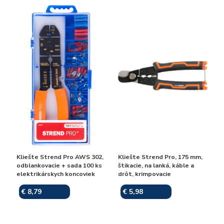
Kliešte Strend Pro AWS 302,
Kliešte Strend Pro, 175 mm,
odblankovacie + sada 100 ks
štikacie, na lanká, káble a
elektrikárskych koncoviek
drôt, krimpovacie
€ 8,79
€ 5,98
Skladom
Skladom