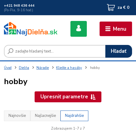
+421 948 436 444
za
€ 0
(Po-Pia, 9-16 hod.)
Menu
Hľadať
Úvod
Dielňa
Náradie
Kliešte a hasáky
hobby
hobby
Upresniť parametre
Najnovšie
Najlacnejšie
Najdrahšie
Zobrazujem 1-7 z 7