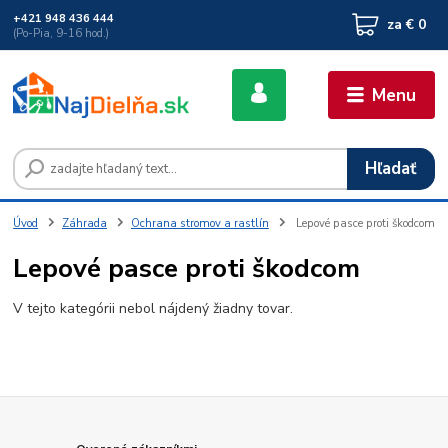
+421 948 436 444
za
€ 0
(Po-Pia, 9-16 hod.)
Menu
Hľadať
Úvod
Záhrada
Ochrana stromov a rastlín
Lepové pasce proti škodcom
Lepové pasce proti škodcom
V tejto kategórii nebol nájdený žiadny tovar.