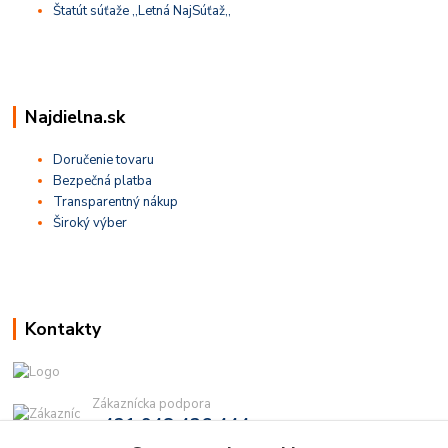
Štatút súťaže ,,Letná NajSúťaž,,
Najdielna.sk
Doručenie tovaru
Bezpečná platba
Transparentný nákup
Široký výber
Kontakty
Zákaznícka podpora
+421 948 436 444
(Po-Pia, 9-16 hod.)