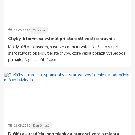
16
.
09
.
2025
Záhrada
Chyby, ktorým sa vyhnúť pri starostlivosti o trávnik
Každý túži po krásnom, hustozelenom trávniku. No často sa pri
starostlivosti opakujú tie isté chyby, ktoré vedia pokaziť výsledok aj
pri najlepšej sna...
čítať celé
16
.
09
.
2025
Domácnosť
Dušičky – tradícia, spomienky a starostlivosť o miesta