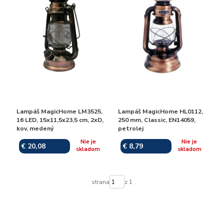
Lampáš MagicHome LM3525,
Lampáš MagicHome HL0112,
16 LED, 15x11,5x23,5 cm, 2xD,
250 mm, Classic, EN14059,
kov, medený
petrolej
Nie je
Nie je
€ 20,08
€ 8,79
skladom
skladom
strana
z 1