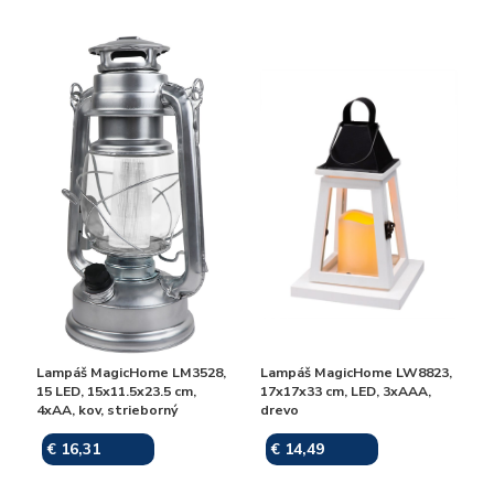
Lampáš MagicHome LM3528,
Lampáš MagicHome LW8823,
15 LED, 15x11.5x23.5 cm,
17x17x33 cm, LED, 3xAAA,
4xAA, kov, strieborný
drevo
€ 16,31
€ 14,49
Skladom
Skladom