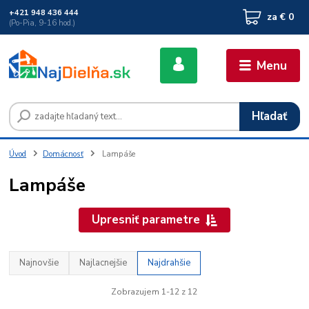
+421 948 436 444
za
€ 0
(Po-Pia, 9-16 hod.)
Menu
Hľadať
Úvod
Domácnosť
Lampáše
Lampáše
Upresniť parametre
Najnovšie
Najlacnejšie
Najdrahšie
Zobrazujem 1-12 z 12