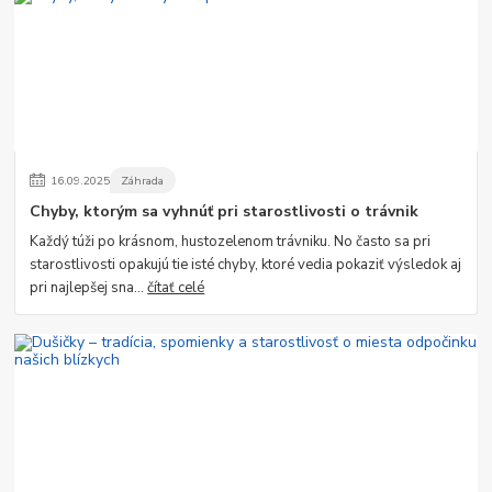
16
.
09
.
2025
Záhrada
Chyby, ktorým sa vyhnúť pri starostlivosti o trávnik
Každý túži po krásnom, hustozelenom trávniku. No často sa pri
starostlivosti opakujú tie isté chyby, ktoré vedia pokaziť výsledok aj
pri najlepšej sna...
čítať celé