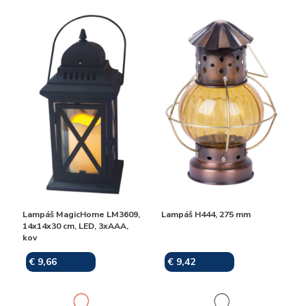
Lampáš MagicHome LM3609,
Lampáš H444, 275 mm
14x14x30 cm, LED, 3xAAA,
kov
€ 9,66
€ 9,42
Skladom
Skladom