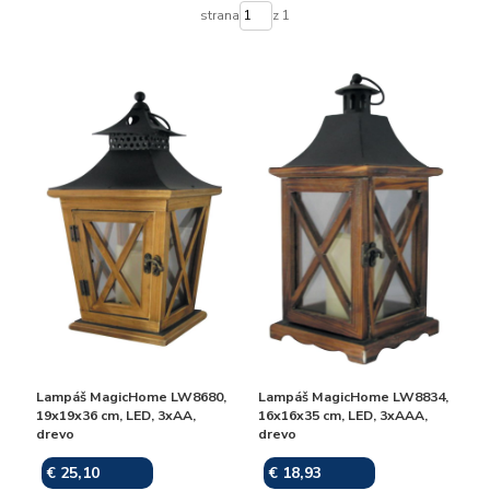
strana
z 1
Lampáš MagicHome LW8680,
Lampáš MagicHome LW8834,
19x19x36 cm, LED, 3xAA,
16x16x35 cm, LED, 3xAAA,
drevo
drevo
€ 25,10
€ 18,93
Skladom
Skladom