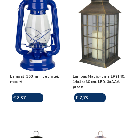
Lampáš, 300 mm, petrolej,
Lampáš MagicHome LP2140,
modrý
14x14x30 cm, LED, 3xAAA,
plast
€ 8,37
€ 7,73
Skladom
Skladom