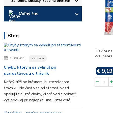
Žehlenie, sušiaky, koše na bielizeň
Voľný čas
Blog
Hlavica n
2v1, náhr
16.09.2025
Záhrada
Chyby, ktorým sa vyhnúť pri
€ 9,19
starostlivosti o trávnik
Každý túži po krásnom, hustozelenom
trávniku. No často sa pri starostlivosti
opakujú tie isté chyby, ktoré vedia pokaziť
výsledok aj pri najlepšej sna...
čítať celé