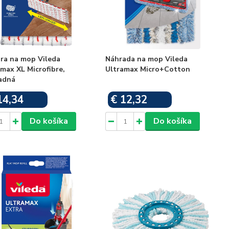
ra na mop Vileda
Náhrada na mop Vileda
max XL Microfibre,
Ultramax Micro+Cotton
adná
14,34
€ 12,32
Skladom
Skladom
Do košíka
Do košíka