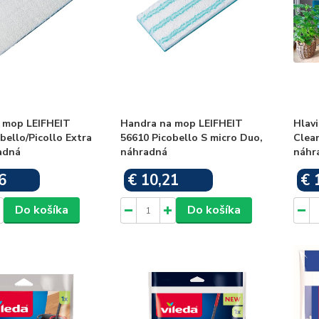
 mop LEIFHEIT
Handra na mop LEIFHEIT
Hlav
bello/Picollo Extra
56610 Picobello S micro Duo,
Clea
adná
náhradná
náhr
6
€ 10,21
€ 
Skladom
Skladom
Do košíka
Do košíka