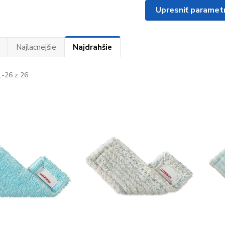
Upresniť paramet
Najlacnejšie
Najdrahšie
-26 z 26