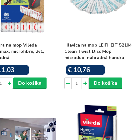
ra na mop Vileda
Hlavica na mop LEIFHEIT 52104
max, microfibre, 2v1,
Clean Twist Disc Mop
adná
microduo, náhradná handra
11,03
€ 10,76
Skladom
Skladom
Do košíka
Do košíka