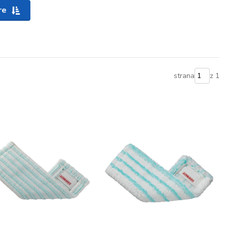
re
strana
z 1