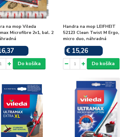
ra na mop Vileda
Handra na mop LEIFHEIT
max Microfibre 2v1, bal. 2
52123 Clean Twist M Ergo,
náhradná
micro duo, náhradná
16,37
€ 15,26
Skladom
Skladom
Do košíka
Do košíka