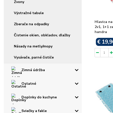
Zvony
Výstražné tabule
Hlavica n
Zberače na odpadky
2v1, 1+1 
handra
Čistenie okien, obkladov, dlažby
€ 19,9
Násady na metly/mopy
Vysávače, parné čističe
Zimná údržba
Ostatné
Doplnky do kuchyne
Sviečky a fakle