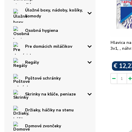
Úložné boxy, nádoby, košíky,
komody
Osobná hygiena
Hlavica n
Pre domácich miláčikov
3v1, , náh
Regály
€ 12,2
Poštové schránky
Skrinky na kľúče, peniaze
Držiaky, háčiky na stenu
Domové zvončeky