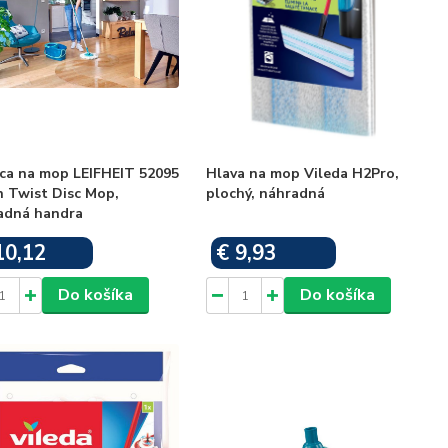
ica na mop LEIFHEIT 52095
Hlava na mop Vileda H2Pro,
n Twist Disc Mop,
plochý, náhradná
adná handra
10,12
€ 9,93
Skladom
Skladom
Do košíka
Do košíka