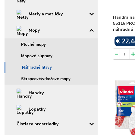
Metly a metličky
Handra na
55116 PRO
náhradná
Mopy
€ 22,4
Ploché mopy
Mopové súpravy
Náhradné hlavy
Strapcové/vrkočové mopy
Handry
Lopatky
Čistiace prostriedky