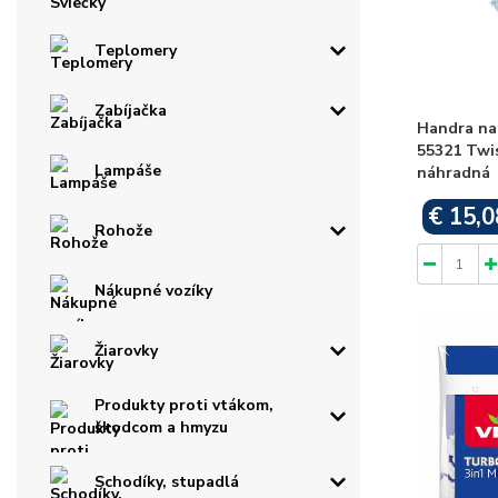
Teplomery
Zabíjačka
Handra na
55321 Twis
Lampáše
náhradná
€ 15,0
Rohože
Nákupné vozíky
Žiarovky
Produkty proti vtákom,
škodcom a hmyzu
Schodíky, stupadlá