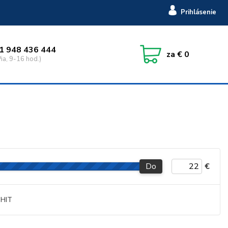
Prihlásenie
1 948 436 444
za
€ 0
ia, 9-16 hod.)
Do
€
HIT