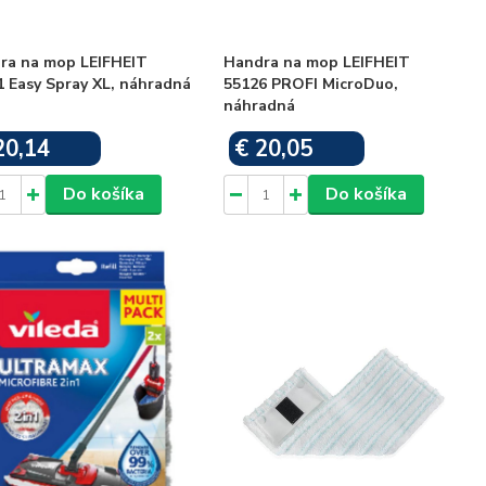
ra na mop LEIFHEIT
Handra na mop LEIFHEIT
1 Easy Spray XL, náhradná
55126 PROFI MicroDuo,
náhradná
20,14
€ 20,05
Skladom
Skladom
Do košíka
Do košíka