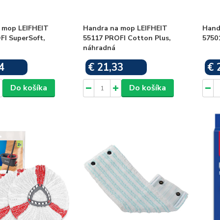
 mop LEIFHEIT
Handra na mop LEIFHEIT
Hand
FI SuperSoft,
55117 PROFI Cotton Plus,
5750
náhradná
4
€ 21,33
€ 
Skladom
Skladom
Do košíka
Do košíka