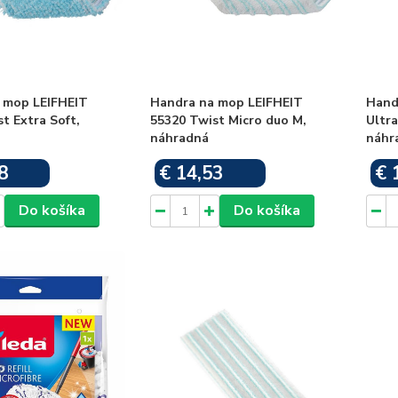
 mop LEIFHEIT
Handra na mop LEIFHEIT
Hand
t Extra Soft,
55320 Twist Micro duo M,
Ultra
náhradná
náhr
8
€ 14,53
€ 
Skladom
Skladom
Do košíka
Do košíka