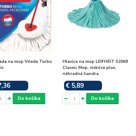
ada na mop Vileda Turbo
Hlavica na mop LEIFHEIT 52069
ic
Classic Mop, viskóza plus,
náhradná handra
7,36
€ 5,89
Skladom
Skladom
Do košíka
Do košíka