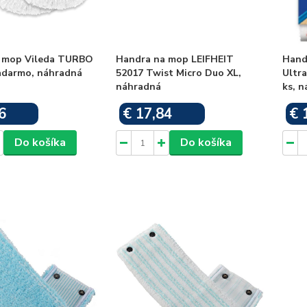
a mop Vileda TURBO
Handra na mop LEIFHEIT
Hand
zadarmo, náhradná
52017 Twist Micro Duo XL,
Ultra
náhradná
ks, 
6
€ 17,84
€ 
Skladom
Skladom
Do košíka
Do košíka