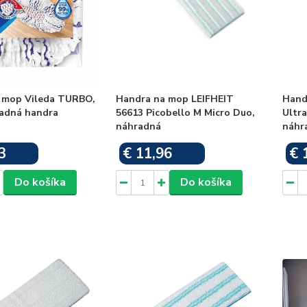
a mop Vileda TURBO,
Handra na mop LEIFHEIT
Hand
radná handra
56613 Picobello M Micro Duo,
Ultra
náhradná
náhr
3
€ 11,96
€ 
Skladom
Skladom
Do košíka
Do košíka