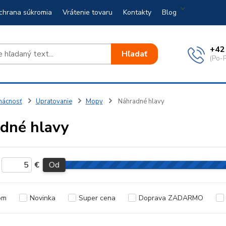
chrana súkromia
Vrátenie tovaru
Kontakty
Blog
+42
Hľadať
(Po-P
ácnosť
Upratovanie
Mopy
Náhradné hlavy
dné hlavy
€
Od
om
Novinka
Super cena
Doprava ZADARMO