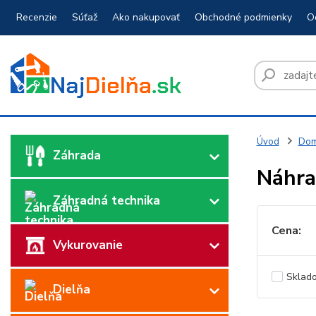
Recenzie
Súťaž
Ako nakupovať
Obchodné podmienky
O
Úvod
Dom
Záhrada
Náhra
Záhradná technika
Cena:
Vykurovanie
Sklad
Dielňa