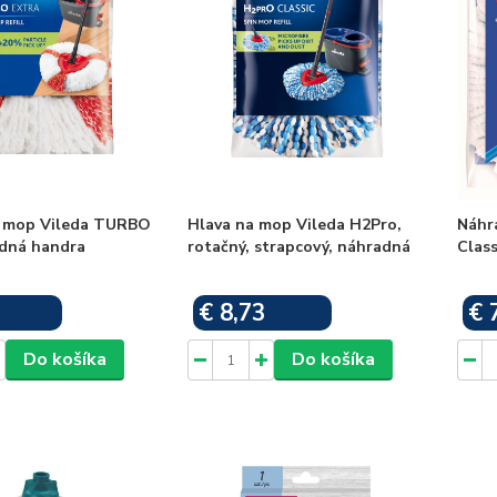
a mop Vileda TURBO
Hlava na mop Vileda H2Pro,
Náhr
adná handra
rotačný, strapcový, náhradná
Class
€ 8,73
€ 
Skladom
Skladom
Do košíka
Do košíka