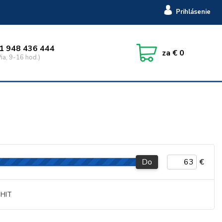
Prihlásenie
1 948 436 444
za
€ 0
ia, 9-16 hod.)
Do
€
HIT