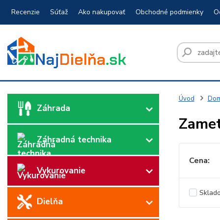
Recenzie
Súťaž
Ako nakupovať
Obchodné podmienky
O
Úvod
Dom
Záhrada
Zamet
Záhradná technika
Cena:
Vykurovanie
Sklad
Dielňa