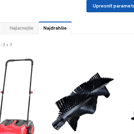
Upresniť paramet
Najlacnejšie
Najdrahšie
-3 z 3