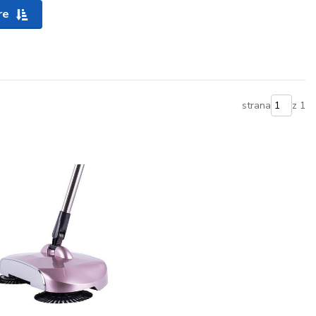
re
strana
z 1