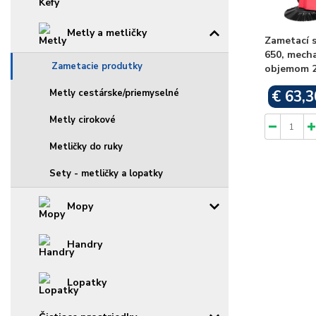
Metly a metličky
Zametací 
650, mecha
Zametacie produtky
objemom 22
Metly cestárske/priemyselné
€ 63,3
Metly cirokové
Metličky do ruky
Sety - metličky a lopatky
Mopy
Handry
Lopatky