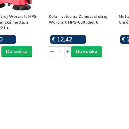
stroj Worcraft HPS-
Kefa - valec na Zametací stroj
Metl
nická metla, s
Worcraft HPS-650 ,diel 8
Chró
 lit.
0
€ 12,42
€ 
Skladom
Skladom
Do košíka
Do košíka