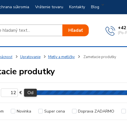
chrana súkromia
Vrátenie tovaru
Kontakty
Blog
+42
Hľadať
(Po-P
ácnosť
Upratovanie
Metly a metličky
Zametacie produtky
acie produtky
€
Od
om
Novinka
Super cena
Doprava ZADARMO