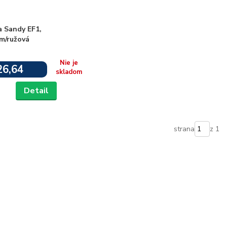
a Sandy EF1,
m/ružová
Nie je
26,64
skladom
Detail
strana
z 1