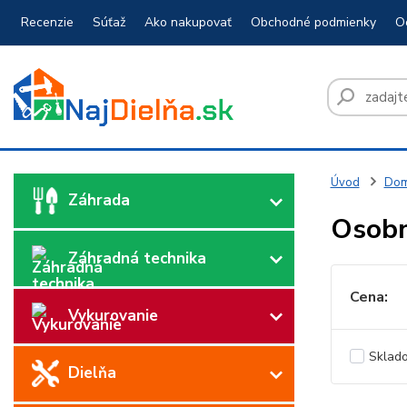
Recenzie
Súťaž
Ako nakupovať
Obchodné podmienky
O
Úvod
Dom
Záhrada
Osobn
Záhradná technika
Cena:
Vykurovanie
Sklad
Dielňa