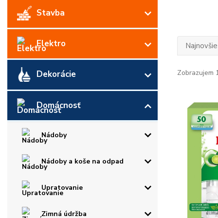
Stavba
Elektro
Najnovšie
Zobrazujem 1
Dekorácie
Domácnosť
Nádoby
Nádoby a koše na odpad
Upratovanie
Zimná údržba