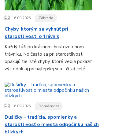
16.09.2025
Záhrada
Chyby, ktorým sa vyhnúť pri
starostlivosti o trávnik
Každý túži po krásnom, hustozelenom
trávniku. No často sa pri starostlivosti
opakujú tie isté chyby, ktoré vedia pokaziť
výsledok aj pri najlepšej sna...
čítať celé
16.09.2025
Domácnosť
Dušičky – tradícia, spomienky a
starostlivosť o miesta odpočinku našich
blízkych