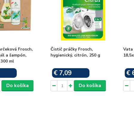
rčeková Frosch,
Čistič práčky Frosch,
Vata 
gél a šampón,
hygienický, citrón, 250 g
18,5x
 300 ml
€ 7,09
€ 
Skladom
Skladom
Do košíka
Do košíka