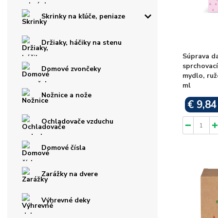
Skrinky na kľúče, peniaze
Držiaky, háčiky na stenu
Súprava d
sprchovac
Domové zvončeky
mydlo, ruž
ml
Nožnice a nože
€ 9,84
Ochladovače vzduchu
Domové čísla
Zarážky na dvere
Výhrevné deky