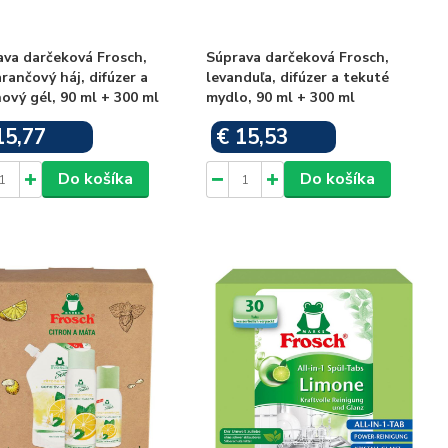
ava darčeková Frosch,
Súprava darčeková Frosch,
ančový háj, difúzer a
levanduľa, difúzer a tekuté
ový gél, 90 ml + 300 ml
mydlo, 90 ml + 300 ml
15,77
€ 15,53
Skladom
Skladom
Do košíka
Do košíka