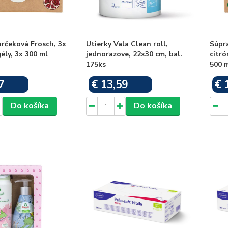
rčeková Frosch, 3x
Utierky Vala Clean roll,
Súpr
ély, 3x 300 ml
jednorazove, 22x30 cm, bal.
citró
175ks
500 
7
€ 13,59
€ 
Skladom
Skladom
Do košíka
Do košíka