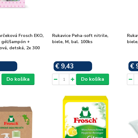
arčeková Frosch EKO,
Rukavice Peha-soft nitrile,
Rukav
í gél/šampón +
biele, M, bal. 100ks
biele
ová, detská, 2x 300
€ 9,43
€ 
Skladom
Skladom
Do košíka
Do košíka