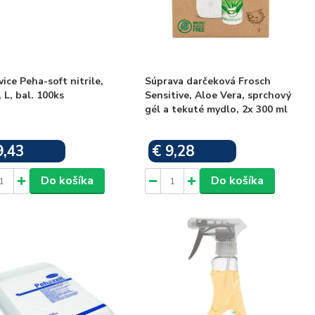
ice Peha-soft nitrile,
Súprava darčeková Frosch
, L, bal. 100ks
Sensitive, Aloe Vera, sprchový
gél a tekuté mydlo, 2x 300 ml
9,43
€ 9,28
Skladom
Skladom
Do košíka
Do košíka