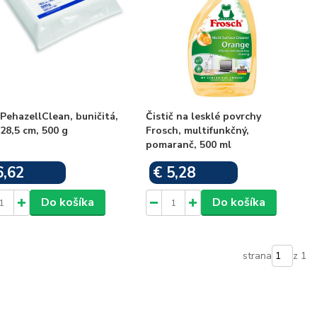
PehazellClean, buničitá,
Čistič na lesklé povrchy
28,5 cm, 500 g
Frosch, multifunkčný,
pomaranč, 500 ml
6,62
€ 5,28
Skladom
Skladom
Do košíka
Do košíka
strana
z 1