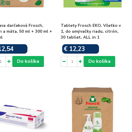
ava darčeková Frosch,
Tablety Frosch EKO, Všetko v
n a mäta, 50 ml + 300 ml +
1, do umývačky riadu, citrón,
ml
30 tabliet, ALL in 1
12,54
€ 12,23
Skladom
Skladom
Do košíka
Do košíka