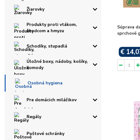
Žiarovky
Produkty proti vtákom,
Súprava da
škodcom a hmyzu
sprchové g
Schodíky, stupadlá
€ 14,0
Úložné boxy, nádoby, košíky,
komody
Osobná hygiena
Pre domácich miláčikov
Regály
Poštové schránky