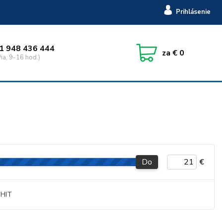
Prihlásenie
1 948 436 444
za
€ 0
ia, 9-16 hod.)
Do
€
HIT