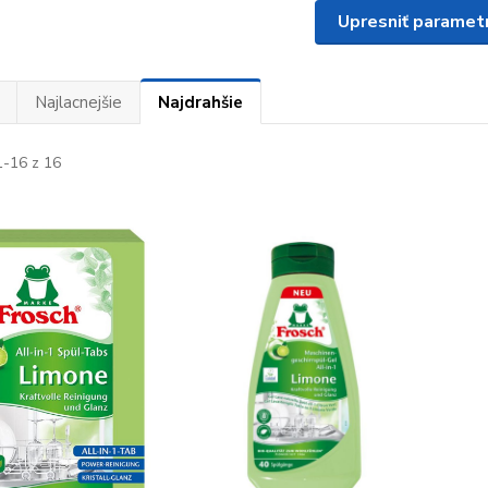
Upresniť paramet
Najlacnejšie
Najdrahšie
-16 z 16