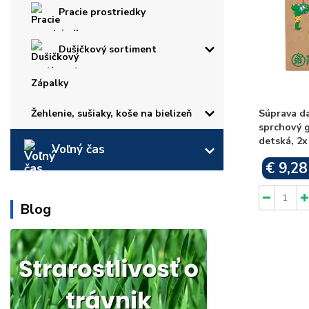
Pracie prostriedky
Dušičkový sortiment
Zápalky
Žehlenie, sušiaky, koše na bielizeň
Súprava da
sprchový 
detská, 2x
Voľný čas
€ 9,28
Blog