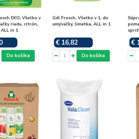
osch EKO, Všetko v
Gél Frosch, Všetko v 1, do
Súpr
ačky riadu, citrón,
umývačky, limetka, ALL in 1
pomar
 ALL in 1
sprch
0
€ 16,82
€ 
Skladom
Skladom
Do košíka
Do košíka