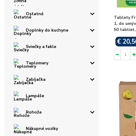
Ostatné
Tablety Fr
1, do umýv
50 tabliet,
Doplnky do kuchyne
€ 20,5
Sviečky a fakle
Teplomery
Zabíjačka
Lampáše
Rohože
Nákupné vozíky