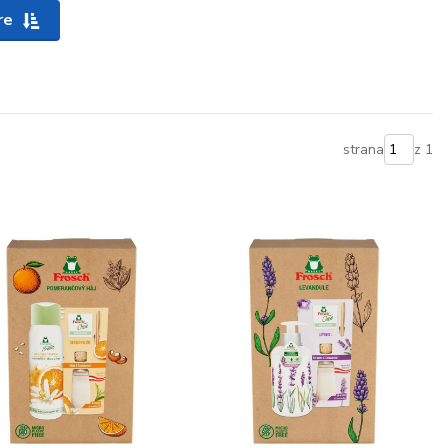
re
strana
z 1