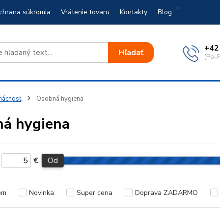
chrana súkromia
Vrátenie tovaru
Kontakty
Blog
+42
Hľadať
(Po-P
ácnosť
Osobná hygiena
á hygiena
€
Od
om
Novinka
Super cena
Doprava ZADARMO